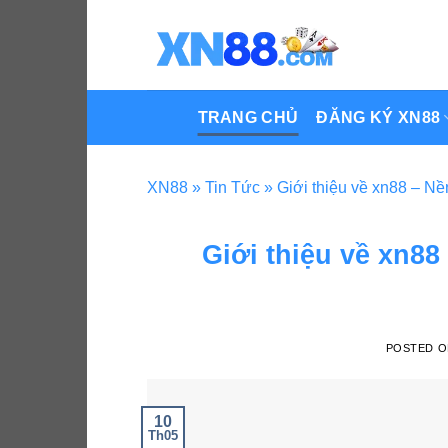
Skip
to
content
TRANG CHỦ
ĐĂNG KÝ XN88
XN88
»
Tin Tức
»
Giới thiệu về xn88 – Nền
Giới thiệu về xn88 
POSTED 
10
Th05