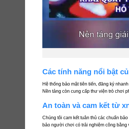
Các tính năng nổi bật c
Hệ thống bảo mật tiên tiến, đăng ký nhanh 
Nền tảng còn cung cấp thư viện trò chơi p
An toàn và cam kết từ x
Chúng tôi cam kết tuân thủ các chuẩn bảo 
bảo người chơi có trải nghiệm công bằng 