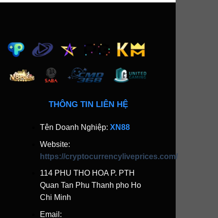
THÔNG TIN LIÊN HỆ
Tên Doanh Nghiệp:
XN88
Website:
https://cryptocurrencyliveprices.com/
114 PHU THO HOA P. PTH
Quan Tan Phu Thanh pho Ho
Chi Minh
Email: