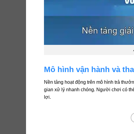
Mô hình vận hành và tha
Nền tảng hoạt động trên mô hình trả thưở
gian xử lý nhanh chóng. Người chơi có thể 
lợi.