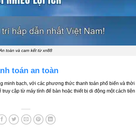
An toàn và cam kết từ xn88
nh toán an toàn
ng minh bạch, với các phương thức thanh toán phổ biến và thời
truy cập từ máy tính để bàn hoặc thiết bị di động một cách tiện