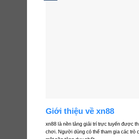
Giới thiệu về xn88
xn88 là nền tảng giải trí trực tuyến được 
chơi. Người dùng có thể tham gia các trò c