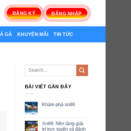
ĐĂNG KÝ
ĐĂNG NHẬP
Á GÀ
KHUYẾN MÃI
TIN TỨC
BÀI VIẾT GẦN ĐÂY
Khám phá xn88
Xn88: Nền tảng giải
trí trực tuyến và đánh