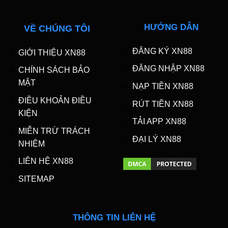
HƯỚNG DẪN
VỀ CHÚNG TÔI
ĐĂNG KÝ XN88
GIỚI THIỆU XN88
ĐĂNG NHẬP XN88
CHÍNH SÁCH BẢO
MẬT
NẠP TIỀN XN88
ĐIỀU KHOẢN ĐIỀU
RÚT TIỀN XN88
KIỆN
TẢI APP XN88
MIỄN TRỪ TRÁCH
ĐẠI LÝ XN88
NHIỆM
LIÊN HỆ XN88
SITEMAP
THÔNG TIN LIÊN HỆ