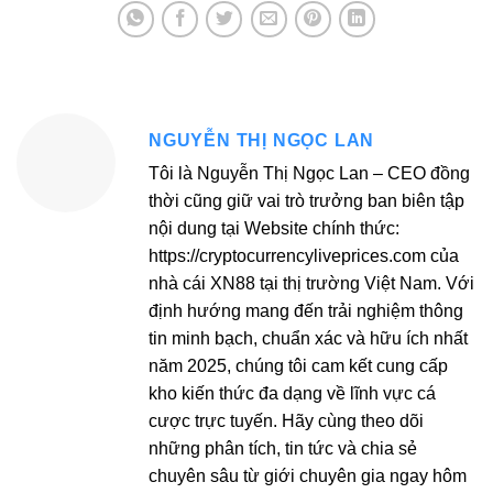
NGUYỄN THỊ NGỌC LAN
Tôi là Nguyễn Thị Ngọc Lan – CEO đồng
thời cũng giữ vai trò trưởng ban biên tập
nội dung tại Website chính thức:
https://cryptocurrencyliveprices.com của
nhà cái XN88 tại thị trường Việt Nam. Với
định hướng mang đến trải nghiệm thông
tin minh bạch, chuẩn xác và hữu ích nhất
năm 2025, chúng tôi cam kết cung cấp
kho kiến thức đa dạng về lĩnh vực cá
cược trực tuyến. Hãy cùng theo dõi
những phân tích, tin tức và chia sẻ
chuyên sâu từ giới chuyên gia ngay hôm