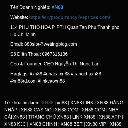
Tên Doanh Nghiệp:
XN88
Website:
https://cryptocurrencyliveprices.com/
114 PHU THO HOA P. PTH Quan Tan Phu Thanh pho
Ho Chi Minh
Email:
888slot@wettingblog.com
Số Điện Thoại: 0967316136
Ceo & Founder:
CEO Nguyễn Thị Ngọc Lan
Hagtags: #xn88 #nhacaixn88 #trangchuxn88
#xn88rd.com #linkvaoxn88
Từ khóa tìm kiếm:
XN88
| xn88 | XN88 LINK | XN88 ĐĂNG
NHẬP | XN88 CASINO | XN88 COM | XN88.COM | NHÀ
CÁI XN88 | TRANG CHỦ XN88 | LINK XN88 | XN88 APP |
XN88 KJC | XN88 CHÍNH | XN88 BET | XN88 VIP | XN88