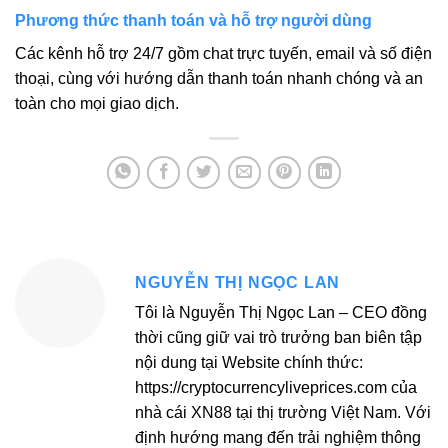
Phương thức thanh toán và hỗ trợ người dùng
Các kênh hỗ trợ 24/7 gồm chat trực tuyến, email và số điện
thoại, cùng với hướng dẫn thanh toán nhanh chóng và an
toàn cho mọi giao dịch.
NGUYỄN THỊ NGỌC LAN
Tôi là Nguyễn Thị Ngọc Lan – CEO đồng
thời cũng giữ vai trò trưởng ban biên tập
nội dung tại Website chính thức:
https://cryptocurrencyliveprices.com của
nhà cái XN88 tại thị trường Việt Nam. Với
định hướng mang đến trải nghiệm thông