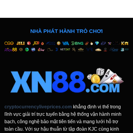
NHÀ PHÁT HÀNH TRÒ CHƠI
cryptocurrencyliveprices.com
khẳng định vị thế trong
lĩnh vực giải trí trực tuyến bằng hệ thống vận hành minh
bạch, công nghệ bảo mật tiên tiến và mạng lưới hỗ trợ
toàn cầu. Với sự hậu thuẫn từ tập đoàn KJC cùng kinh