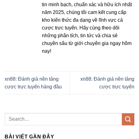
tin minh bạch, chuẩn xác và hữu ích nhất
năm 2025, chúng tôi cam kết cung cấp
kho kiến thức đa dạng về lĩnh vực cá
cược trực tuyến. Hãy cùng theo dõi
những phân tích, tin tức và chia sẻ
chuyên sâu từ giới chuyên gia ngay hôm
nay!
xn88: Đánh giá nền tảng
xn88: Đánh giá nền tảng
cược trực tuyến hàng đầu
cược trực tuyến
BÀI VIẾT GẦN ĐÂY