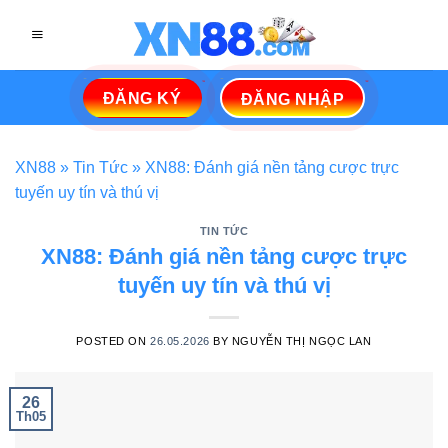
Skip
to
content
ĐĂNG KÝ
ĐĂNG NHẬP
XN88
»
Tin Tức
»
XN88: Đánh giá nền tảng cược trực
tuyến uy tín và thú vị
TIN TỨC
XN88: Đánh giá nền tảng cược trực
tuyến uy tín và thú vị
POSTED ON
26.05.2026
BY
NGUYỄN THỊ NGỌC LAN
26
Th05