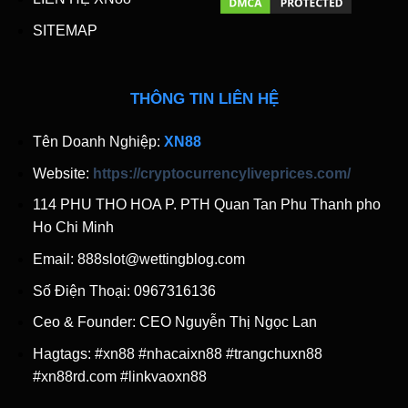
SITEMAP
THÔNG TIN LIÊN HỆ
Tên Doanh Nghiệp:
XN88
Website:
https://cryptocurrencyliveprices.com/
114 PHU THO HOA P. PTH Quan Tan Phu Thanh pho
Ho Chi Minh
Email:
888slot@wettingblog.com
Số Điện Thoại: 0967316136
Ceo & Founder:
CEO Nguyễn Thị Ngọc Lan
Hagtags: #xn88 #nhacaixn88 #trangchuxn88
#xn88rd.com #linkvaoxn88