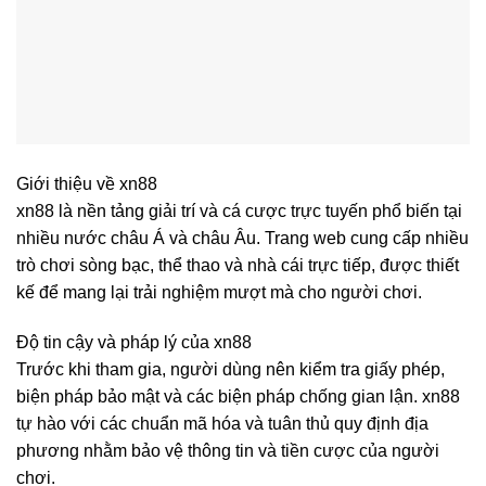
Giới thiệu về xn88
xn88 là nền tảng giải trí và cá cược trực tuyến phổ biến tại
nhiều nước châu Á và châu Âu. Trang web cung cấp nhiều
trò chơi sòng bạc, thể thao và nhà cái trực tiếp, được thiết
kế để mang lại trải nghiệm mượt mà cho người chơi.
Độ tin cậy và pháp lý của xn88
Trước khi tham gia, người dùng nên kiểm tra giấy phép,
biện pháp bảo mật và các biện pháp chống gian lận. xn88
tự hào với các chuẩn mã hóa và tuân thủ quy định địa
phương nhằm bảo vệ thông tin và tiền cược của người
chơi.