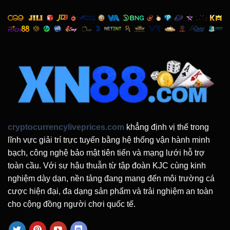
cryptocurrencyliveprices.com
khẳng định vị thế trong
lĩnh vực giải trí trực tuyến bằng hệ thống vận hành minh
bạch, công nghệ bảo mật tiên tiến và mạng lưới hỗ trợ
toàn cầu. Với sự hậu thuẫn từ tập đoàn KJC cùng kinh
nghiệm dày dạn, nền tảng đang mang đến môi trường cá
cược hiện đại, đa dạng sản phẩm và trải nghiệm an toàn
cho cộng đồng người chơi quốc tế.