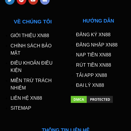
HƯỚNG DẪN
VỀ CHÚNG TÔI
ĐĂNG KÝ XN88
GIỚI THIỆU XN88
ĐĂNG NHẬP XN88
CHÍNH SÁCH BẢO
MẬT
NẠP TIỀN XN88
ĐIỀU KHOẢN ĐIỀU
RÚT TIỀN XN88
KIỆN
TẢI APP XN88
MIỄN TRỪ TRÁCH
ĐẠI LÝ XN88
NHIỆM
LIÊN HỆ XN88
SITEMAP
THÔNG TIN LIÊN HỆ