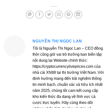
NGUYỄN THỊ NGỌC LAN
Tôi là Nguyễn Thị Ngọc Lan – CEO đồng
thời cũng giữ vai trò trưởng ban biên tập
nội dung tại Website chính thức:
https://cryptocurrencyliveprices.com của
nhà cái XN88 tại thị trường Việt Nam. Với
định hướng mang đến trải nghiệm thông
tin minh bạch, chuẩn xác và hữu ích nhất
năm 2025, chúng tôi cam kết cung cấp
kho kiến thức đa dạng về lĩnh vực cá
cược trực tuyến. Hãy cùng theo dõi