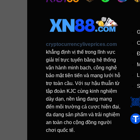
G
C
cryptocurrencyliveprices.com
khẳng định vị thế trong lĩnh vực
Đ
giải trí trực tuyến bằng hệ thống
M
vận hành minh bạch, công nghệ
L
bảo mật tiên tiến và mạng lưới hỗ
trợ toàn cầu. Với sự hậu thuẫn từ
S
tập đoàn KJC cùng kinh nghiệm
dày dạn, nền tảng đang mang
đến môi trường cá cược hiện đại,
đa dạng sản phẩm và trải nghiệm
an toàn cho cộng đồng người
chơi quốc tế.