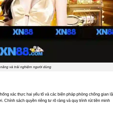
 năng và trải nghiệm người dùng
ống xác thực hai yếu tố và các biện pháp phòng chống gian l
i. Chính sách quyền riêng tư rõ ràng và quy trình rút tiền minh