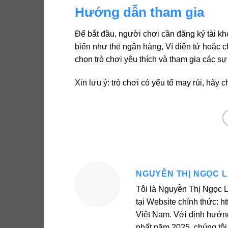
Hướng dẫn tham gia
Để bắt đầu, người chơi cần đăng ký tài k
biến như thẻ ngân hàng, Ví điện tử hoặc c
chọn trò chơi yêu thích và tham gia các s
Xin lưu ý: trò chơi có yếu tố may rủi, hãy 
NGUYỄN THỊ NGỌC 
Tôi là Nguyễn Thị Ngọc L
tại Website chính thức: h
Việt Nam. Với định hướng
nhất năm 2025, chúng tôi