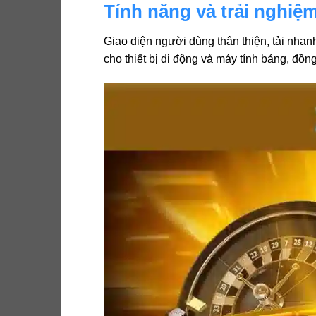
Tính năng và trải nghi
Giao diện người dùng thân thiện, tải nhanh
cho thiết bị di động và máy tính bảng, đồng