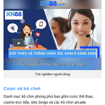
Trải nghiệm người dùng
Cược và trò chơi
Danh mục trò chơi phong phú bao gồm cược thể thao,
casino trực tiếp, slot, bingo và các trò chơi arcade.