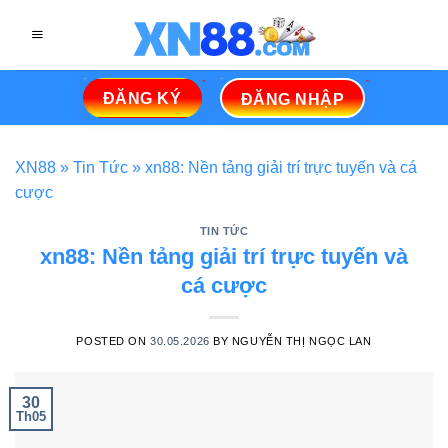
Skip
to
content
ĐĂNG KÝ
ĐĂNG NHẬP
XN88
»
Tin Tức
»
xn88: Nền tảng giải trí trực tuyến và cá
cược
TIN TỨC
xn88: Nền tảng giải trí trực tuyến và
cá cược
POSTED ON
30.05.2026
BY
NGUYỄN THỊ NGỌC LAN
30
Th05