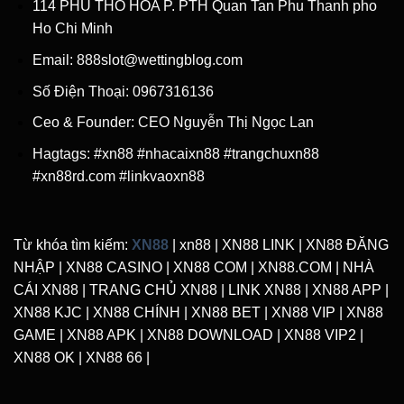
114 PHU THO HOA P. PTH Quan Tan Phu Thanh pho
Ho Chi Minh
Email:
888slot@wettingblog.com
Số Điện Thoại: 0967316136
Ceo & Founder:
CEO Nguyễn Thị Ngọc Lan
Hagtags: #xn88 #nhacaixn88 #trangchuxn88
#xn88rd.com #linkvaoxn88
Từ khóa tìm kiếm:
XN88
| xn88 | XN88 LINK | XN88 ĐĂNG
NHẬP | XN88 CASINO | XN88 COM | XN88.COM | NHÀ
CÁI XN88 | TRANG CHỦ XN88 | LINK XN88 | XN88 APP |
XN88 KJC | XN88 CHÍNH | XN88 BET | XN88 VIP | XN88
GAME | XN88 APK | XN88 DOWNLOAD | XN88 VIP2 |
XN88 OK | XN88 66 |