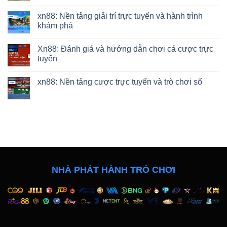
xn88: Nền tảng giải trí trực tuyến và hành trình
khám phá
Xn88: Đánh giá và hướng dẫn chơi cá cược trực
tuyến
xn88: Nền tảng cược trực tuyến và trò chơi số
NHÀ PHÁT HÀNH TRÒ CHƠI