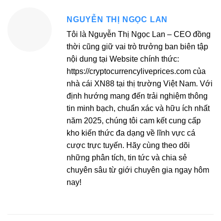
NGUYỄN THỊ NGỌC LAN
Tôi là Nguyễn Thị Ngọc Lan – CEO đồng
thời cũng giữ vai trò trưởng ban biên tập
nội dung tại Website chính thức:
https://cryptocurrencyliveprices.com của
nhà cái XN88 tại thị trường Việt Nam. Với
định hướng mang đến trải nghiệm thông
tin minh bạch, chuẩn xác và hữu ích nhất
năm 2025, chúng tôi cam kết cung cấp
kho kiến thức đa dạng về lĩnh vực cá
cược trực tuyến. Hãy cùng theo dõi
những phân tích, tin tức và chia sẻ
chuyên sâu từ giới chuyên gia ngay hôm
nay!