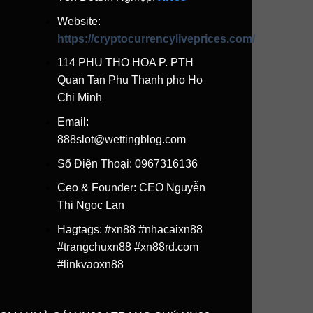
Website:
https://cryptocurrencyliveprices.com/
114 PHU THO HOA P. PTH
Quan Tan Phu Thanh pho Ho
Chi Minh
Email:
888slot@wettingblog.com
Số Điện Thoại: 0967316136
Ceo & Founder:
CEO Nguyễn
Thị Ngọc Lan
Hagtags: #xn88 #nhacaixn88
#trangchuxn88 #xn88rd.com
#linkvaoxn88