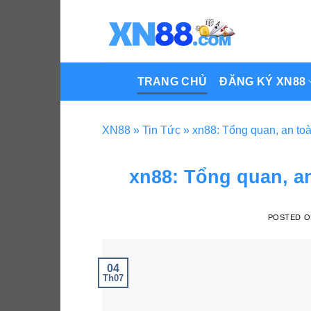
Skip
to
content
TRANG CHỦ
ĐĂNG KÝ XN88
XN88
»
Tin Tức
»
xn88: Tổng quan, an to
xn88: Tổng quan, a
POSTED 
04
Th07