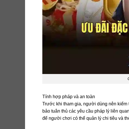
Tính hợp pháp và an toàn
Trước khi tham gia, người dùng nên kiểm t
bảo tuân thủ các yêu cầu pháp lý liên qua
để người chơi có thể quản lý chi tiêu và th