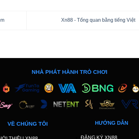
ệm
Xn88 - Tổng quan bằng tiếng Việt
NHÀ PHÁT HÀNH TRÒ CHƠI
HƯỚNG DẪN
VỀ CHÚNG TÔI
ĐĂNG KÝ XN88
IỚI THIỆU XN88