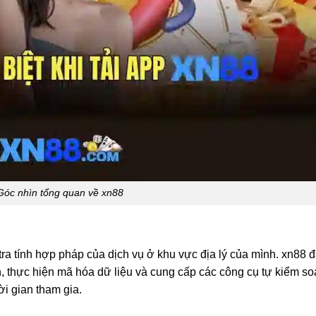
Góc nhìn tổng quan về xn88
ra tính hợp pháp của dịch vụ ở khu vực địa lý của mình. xn88 
n, thực hiện mã hóa dữ liệu và cung cấp các công cụ tự kiểm so
ời gian tham gia.