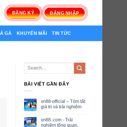
ĐĂNG KÝ
ĐĂNG NHẬP
Á GÀ
KHUYẾN MÃI
TIN TỨC
BÀI VIẾT GẦN ĐÂY
xn88-official – Tóm tắt
giá trị và trải nghiệm
xn88..com - Trải
nghiệm tổng quan,