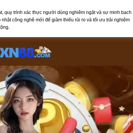
ật, quy trình xác thực người dùng nghiêm ngặt và sự minh bạch
p nhật công nghệ mới để giảm thiểu rủi ro và tối ưu trải nghiệm
động.