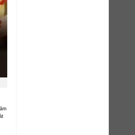
đảm
át