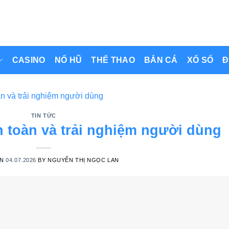
CASINO
NỔ HŨ
THỂ THAO
BẮN CÁ
XỔ SỐ
Đ
àn và trải nghiệm người dùng
TIN TỨC
n toàn và trải nghiệm người dùng
ON
04.07.2026
BY
NGUYỄN THỊ NGỌC LAN