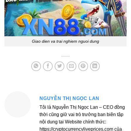
Giao dien va trai nghiem nguoi dung
NGUYỄN THỊ NGỌC LAN
Tôi là Nguyễn Thị Ngọc Lan – CEO đồng
thời cũng giữ vai trò trưởng ban biên tập
nội dung tại Website chính thức:
https://cryptocurrencyliveprices.com của