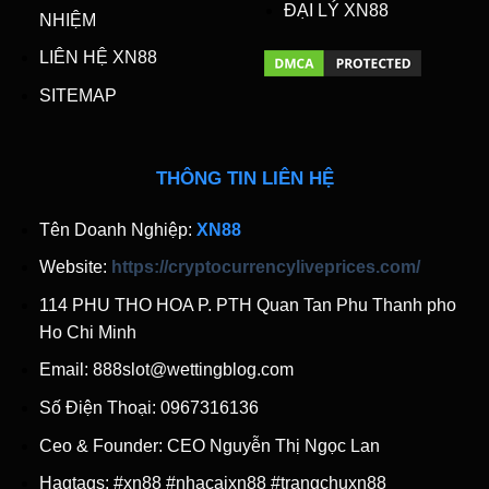
ĐẠI LÝ XN88
NHIỆM
LIÊN HỆ XN88
SITEMAP
THÔNG TIN LIÊN HỆ
Tên Doanh Nghiệp:
XN88
Website:
https://cryptocurrencyliveprices.com/
114 PHU THO HOA P. PTH Quan Tan Phu Thanh pho
Ho Chi Minh
Email:
888slot@wettingblog.com
Số Điện Thoại: 0967316136
Ceo & Founder:
CEO Nguyễn Thị Ngọc Lan
Hagtags: #xn88 #nhacaixn88 #trangchuxn88