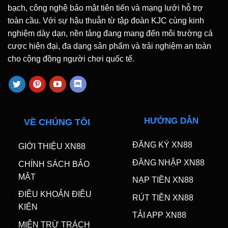
bạch, công nghệ bảo mật tiên tiến và mạng lưới hỗ trợ
toàn cầu. Với sự hậu thuẫn từ tập đoàn KJC cùng kinh
nghiệm dày dạn, nền tảng đang mang đến môi trường cá
cược hiện đại, đa dạng sản phẩm và trải nghiệm an toàn
cho cộng đồng người chơi quốc tế.
HƯỚNG DẪN
VỀ CHÚNG TÔI
ĐĂNG KÝ XN88
GIỚI THIỆU XN88
ĐĂNG NHẬP XN88
CHÍNH SÁCH BẢO
MẬT
NẠP TIỀN XN88
ĐIỀU KHOẢN ĐIỀU
RÚT TIỀN XN88
KIỆN
TẢI APP XN88
MIỄN TRỪ TRÁCH