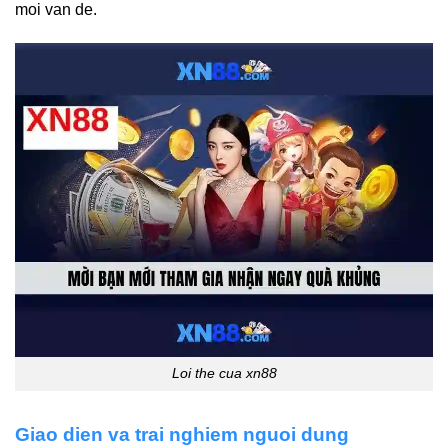
moi van de.
Loi the cua xn88
Giao dien va trai nghiem nguoi dung