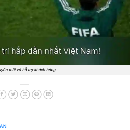
yến mãi và hỗ trợ khách hàng
LAN