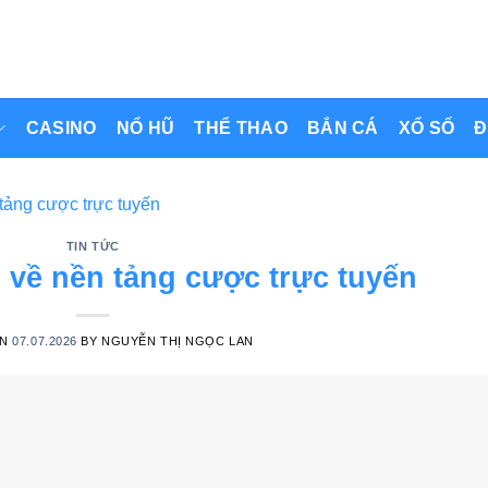
CASINO
NỔ HŨ
THỂ THAO
BẮN CÁ
XỔ SỐ
Đ
tảng cược trực tuyến
TIN TỨC
 về nền tảng cược trực tuyến
ON
07.07.2026
BY
NGUYỄN THỊ NGỌC LAN