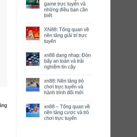
game trực tuyến và
những điều bạn cần
biết
XN88: Tổng quan về
nền tảng giải trí trực
tuyến
xn88 dang nhap: Đòn
bẩy an toàn và trải
nghiệm tin cậy
xn88: Nền tảng trò
chơi trực tuyến và
hành trình đổi mới
tảng
xn88 – Tổng quan về
nền tảng cược và trò
chơi trực tuyến