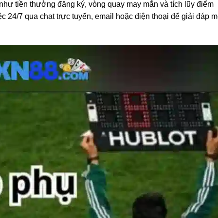
như tiền thưởng đăng ký, vòng quay may mắn và tích lũy điểm
c 24/7 qua chat trực tuyến, email hoặc điện thoại để giải đáp m