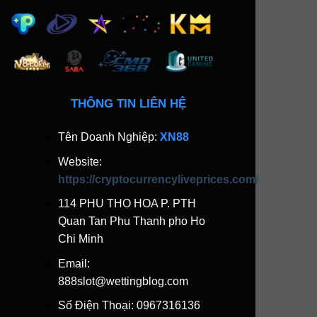
THÔNG TIN LIÊN HỆ
Tên Doanh Nghiệp:
XN88
Website:
https://cryptocurrencyliveprices.com/
114 PHU THO HOA P. PTH
Quan Tan Phu Thanh pho Ho
Chi Minh
Email:
888slot@wettingblog.com
Số Điện Thoại: 0967316136