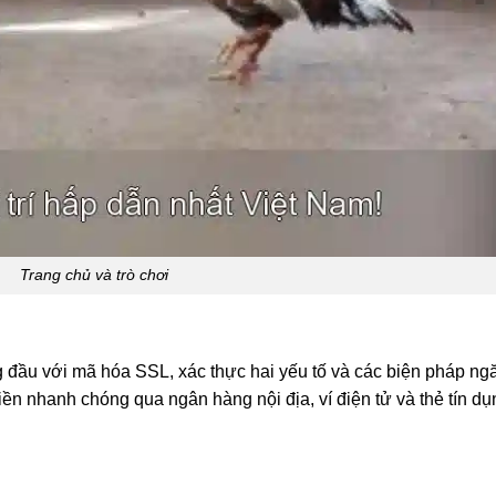
Trang chủ và trò chơi
 đầu với mã hóa SSL, xác thực hai yếu tố và các biện pháp ng
iền nhanh chóng qua ngân hàng nội địa, ví điện tử và thẻ tín dụ