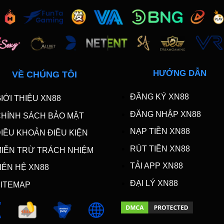
HƯỚNG DẪN
VỀ CHÚNG TÔI
ĐĂNG KÝ XN88
IỚI THIỆU XN88
ĐĂNG NHẬP XN88
HÍNH SÁCH BẢO MẬT
NẠP TIỀN XN88
IỀU KHOẢN ĐIỀU KIỆN
RÚT TIỀN XN88
IỄN TRỪ TRÁCH NHIỆM
TẢI APP XN88
IÊN HỆ XN88
ĐẠI LÝ XN88
ITEMAP