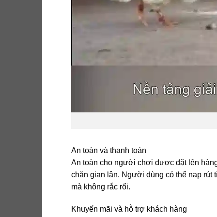
An toàn và thanh toán
An toàn cho người chơi được đặt lên hàng
chặn gian lận. Người dùng có thể nạp rút t
mà không rắc rối.
Khuyến mãi và hỗ trợ khách hàng