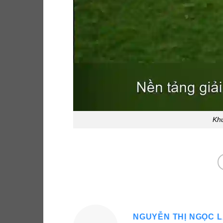
Khu
NGUYỄN THỊ NGỌC 