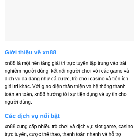
Giới thiệu về xn88
xn88 là một nền tảng giải trí trực tuyến tập trung vào trải
nghiệm người dùng, kết nối người chơi với các game và
dịch vụ đa dạng như cá cược, trò chơi casino và tiện ích
giải trí khác. Với giao diện thân thiện và hệ thống thanh
toán an toàn, xn88 hướng tới sự tiện dụng và uy tín cho
người dùng.
Các dịch vụ nổi bật
xn88 cung cấp nhiều trò chơi và dịch vụ: slot game, casino
trực tuyến, cược thể thao, thanh toán nhanh và hỗ trợ