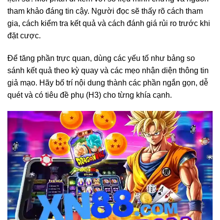
tham khảo đáng tin cậy. Người đọc sẽ thấy rõ cách tham
gia, cách kiểm tra kết quả và cách đánh giá rủi ro trước khi
đặt cược.
Để tăng phần trực quan, dùng các yếu tố như bảng so
sánh kết quả theo kỳ quay và các mẹo nhận diện thông tin
giả mạo. Hãy bố trí nội dung thành các phần ngắn gọn, dễ
quét và có tiêu đề phụ (H3) cho từng khía cạnh.