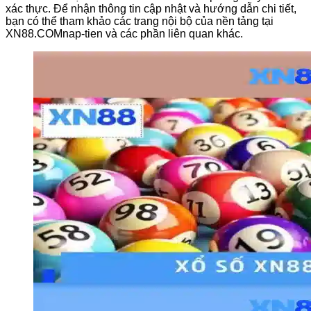
xác thực. Để nhận thông tin cập nhật và hướng dẫn chi tiết,
bạn có thể tham khảo các trang nội bộ của nền tảng tại
XN88.COMnap-tien và các phần liên quan khác.