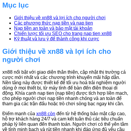
Mục lục
Giới thiệu về xn88 và lợi ích cho người chơi
Các phương thức nạp tiền và nap tien
Nạp tiền an toàn và bảo mật tài khoản
Chiến lược tối ưu SEO cho trang nap tien xn88
Kỹ thuật và lưu ý để thành công khi cược
Giới thiệu về xn88 và lợi ích cho
người chơi
xn88 nổi bật với giao diện thân thiện, cập nhật thị trường cá
cược mới nhất và các chương trình khuyến mãi hấp dẫn.
Nền tảng này được thiết kế để tối ưu hoá trải nghiệm người
dùng ở mọi thiết bị, từ máy tính để bàn đến điện thoại di
động. Khía cạnh nap tien (nạp tiền) được tích hợp liền mạch,
cho phép người chơi nạp tiền nhanh chóng và an toàn để
tham gia các trận đấu hoặc trò chơi sòng bạc ngay khi cần.
Điểm mạnh của
xn88 còn
đến từ hệ thống bảo mật cấp cao,
hỗ trợ khách hàng 24/7 và cam kết tuân thủ các tiêu chuẩn
pháp lý liên quan đến thanh toán. Người chơi có thể yên tâm
về tính minh bạch và rút tiền nhanh khi đáp ứng đủ yêu cầu