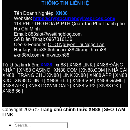
THÔNG TIN LIÊN HỆ
Tên Doanh Nghiệp:
XN88
Website:
https://cryptocurrencyliveprices.com/
114 PHU THO HOA P. PTH Quan Tan Phu Thanh pho
Ho Chi Minh
Email:
888slot@wettingblog.com
Số Điện Thoại: 0967316136
Ceo & Founder:
CEO Nguyễn Thị Ngọc Lan
Hagtags: #xn88 #nhacaixn88 #trangchuxn88
#xn88rd.com #linkvaoxn88
Từ khóa tìm kiếm:
XN88
| xn88 | XN88 LINK | XN88 ĐĂNG
NHẬP | XN88 CASINO | XN88 COM | XN88.COM | NHÀ CÁI
XN88 | TRANG CHỦ XN88 | LINK XN88 | XN88 APP | XN88
KJC | XN88 CHÍNH | XN88 BET | XN88 VIP | XN88 GAME |
XN88 APK | XN88 DOWNLOAD | XN88 VIP2 | XN88 OK |
XN88 66 |
Copyright 2026 ©
Trang chủ chính thức XN88 | SEO TÂM
LINK