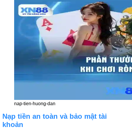
nap-tien-huong-dan
Nạp tiền an toàn và bảo mật tài
khoản