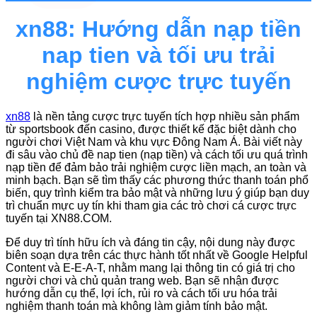
xn88: Hướng dẫn nạp tiền
nap tien và tối ưu trải
nghiệm cược trực tuyến
xn88
là nền tảng cược trực tuyến tích hợp nhiều sản phẩm
từ sportsbook đến casino, được thiết kế đặc biệt dành cho
người chơi Việt Nam và khu vực Đông Nam Á. Bài viết này
đi sâu vào chủ đề nap tien (nạp tiền) và cách tối ưu quá trình
nạp tiền để đảm bảo trải nghiệm cược liền mạch, an toàn và
minh bạch. Bạn sẽ tìm thấy các phương thức thanh toán phổ
biến, quy trình kiểm tra bảo mật và những lưu ý giúp bạn duy
trì chuẩn mực uy tín khi tham gia các trò chơi cá cược trực
tuyến tại XN88.COM.
Để duy trì tính hữu ích và đáng tin cậy, nội dung này được
biên soạn dựa trên các thực hành tốt nhất về Google Helpful
Content và E-E-A-T, nhằm mang lại thông tin có giá trị cho
người chơi và chủ quản trang web. Bạn sẽ nhận được
hướng dẫn cụ thể, lợi ích, rủi ro và cách tối ưu hóa trải
nghiệm thanh toán mà không làm giảm tính bảo mật.