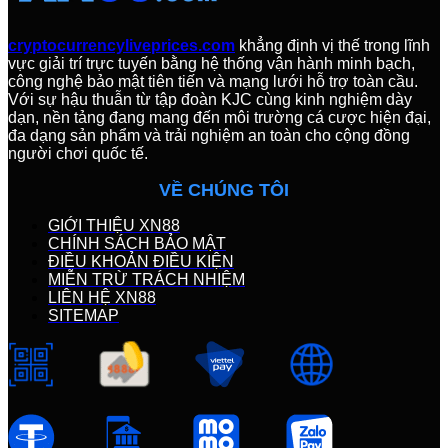
cryptocurrencyliveprices.com
khẳng định vị thế trong lĩnh
vực giải trí trực tuyến bằng hệ thống vận hành minh bạch,
công nghệ bảo mật tiên tiến và mạng lưới hỗ trợ toàn cầu.
Với sự hậu thuẫn từ tập đoàn KJC cùng kinh nghiệm dày
dạn, nền tảng đang mang đến môi trường cá cược hiện đại,
đa dạng sản phẩm và trải nghiệm an toàn cho cộng đồng
người chơi quốc tế.
VỀ CHÚNG TÔI
GIỚI THIỆU XN88
CHÍNH SÁCH BẢO MẬT
ĐIỀU KHOẢN ĐIỀU KIỆN
MIỄN TRỪ TRÁCH NHIỆM
LIÊN HỆ XN88
SITEMAP