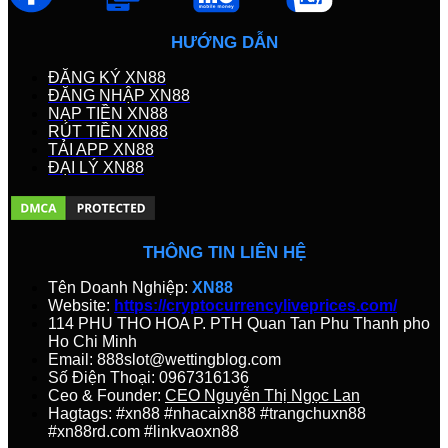
HƯỚNG DẪN
ĐĂNG KÝ XN88
ĐĂNG NHẬP XN88
NẠP TIỀN XN88
RÚT TIỀN XN88
TẢI APP XN88
ĐẠI LÝ XN88
THÔNG TIN LIÊN HỆ
Tên Doanh Nghiệp:
XN88
Website:
https://cryptocurrencyliveprices.com/
114 PHU THO HOA P. PTH Quan Tan Phu Thanh pho
Ho Chi Minh
Email:
888slot@wettingblog.com
Số Điện Thoại: 0967316136
Ceo & Founder:
CEO Nguyễn Thị Ngọc Lan
Hagtags: #xn88 #nhacaixn88 #trangchuxn88
#xn88rd.com #linkvaoxn88