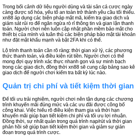
Trong bối cảnh dữ liệu người dùng và tài sản cá cược ngày
càng được số hóa, yếu tố an toàn trở thành yêu cầu tối thiểu.
xn88 áp dụng các biện pháp mật mã, kiểm tra giao dịch và
giám sát rủi ro để ngăn ngừa rò rỉ thông tin và gian lận thanh
toán. Người chơi nên luôn cập nhật phần mềm bảo mật cho
thiết bị của mình và tuân thủ các biện pháp bảo mật tài khoản
như đặt mật khẩu mạnh và bật 2FA khi có thể.
Lộ trình thanh toán cần rõ ràng: thời gian xử lý, các phương
thức thanh toán, và điều kiện rút tiền. Người chơi có thể
mong đợi quy trình xác thực nhanh gọn và sự minh bạch
trong các giao dịch, đồng thời xn88 sẽ cung cấp bảng sao kê
giao dịch để người chơi kiểm tra bất kỳ lúc nào.
Quản trị chi phí và tiết kiệm thời gian
Để tối ưu trải nghiệm, người chơi nên tận dụng các chương
trình khuyến mãi đúng mức và các ưu đãi được công bố
công khai. Việc hiểu rõ điều kiện tham gia và thời hạn
khuyến mãi giúp bạn tiết kiệm chi phí và tối ưu lợi nhuận.
Đồng thời, sự nhất quán trong quá trình nạp/rút và thời gian
phản hồi sẽ giúp bạn tiết kiệm thời gian và giảm sự gián
đoạn trong quá trình cược.