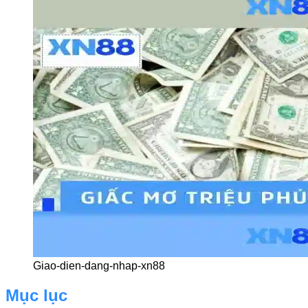
Giao-dien-dang-nhap-xn88
Mục lục