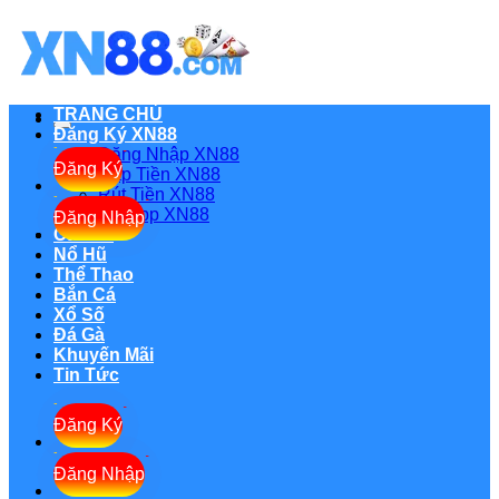
Skip
to
content
TRANG CHỦ
Đăng Ký XN88
Đăng Nhập XN88
Đăng Ký
Nạp Tiền XN88
Rút Tiền XN88
Tải App XN88
Đăng Nhập
Casino
Nổ Hũ
Thể Thao
Bắn Cá
Xổ Số
Đá Gà
Khuyến Mãi
Tin Tức
Đăng Ký
Đăng Nhập