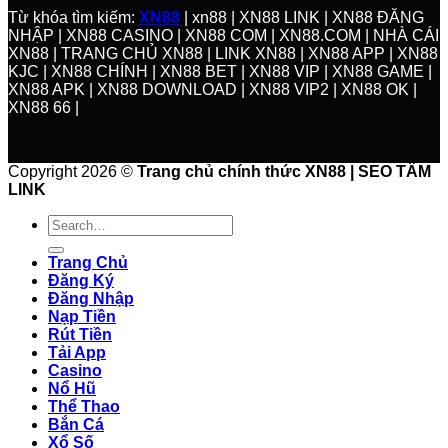
Từ khóa tìm kiếm:
XN88
| xn88 | XN88 LINK | XN88 ĐĂNG
NHẬP | XN88 CASINO | XN88 COM | XN88.COM | NHÀ CÁI
XN88 | TRANG CHỦ XN88 | LINK XN88 | XN88 APP | XN88
KJC | XN88 CHÍNH | XN88 BET | XN88 VIP | XN88 GAME |
XN88 APK | XN88 DOWNLOAD | XN88 VIP2 | XN88 OK |
XN88 66 |
Copyright 2026 ©
Trang chủ chính thức XN88 | SEO TÂM
LINK
Trang Chủ
Đăng Ký
Đăng Nhập
Nạp Tiền
Rút Tiền
Tải App
Casino
Nổ Hũ
Thể Thao
Bắn Cá
Xổ Số