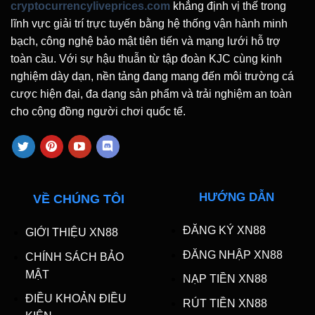
cryptocurrencyliveprices.com
khẳng định vị thế trong
lĩnh vực giải trí trực tuyến bằng hệ thống vận hành minh
bạch, công nghệ bảo mật tiên tiến và mạng lưới hỗ trợ
toàn cầu. Với sự hậu thuẫn từ tập đoàn KJC cùng kinh
nghiệm dày dạn, nền tảng đang mang đến môi trường cá
cược hiện đại, đa dạng sản phẩm và trải nghiệm an toàn
cho cộng đồng người chơi quốc tế.
HƯỚNG DẪN
VỀ CHÚNG TÔI
ĐĂNG KÝ XN88
GIỚI THIỆU XN88
ĐĂNG NHẬP XN88
CHÍNH SÁCH BẢO
MẬT
NẠP TIỀN XN88
ĐIỀU KHOẢN ĐIỀU
RÚT TIỀN XN88