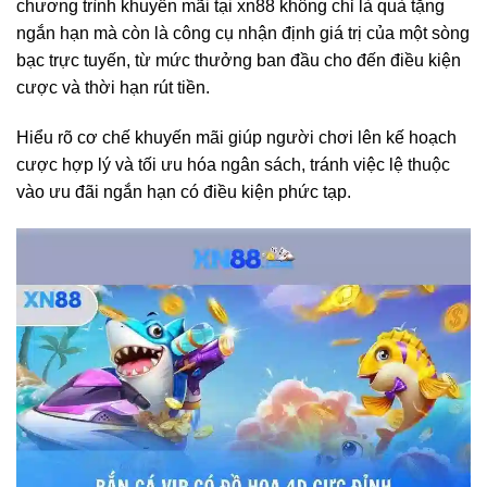
chương trình khuyến mãi tại xn88 không chỉ là quà tặng
ngắn hạn mà còn là công cụ nhận định giá trị của một sòng
bạc trực tuyến, từ mức thưởng ban đầu cho đến điều kiện
cược và thời hạn rút tiền.
Hiểu rõ cơ chế khuyến mãi giúp người chơi lên kế hoạch
cược hợp lý và tối ưu hóa ngân sách, tránh việc lệ thuộc
vào ưu đãi ngắn hạn có điều kiện phức tạp.