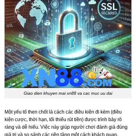
Giao dien khuyen mai xn88 va cac muc uu dai
Một yếu tố then chốt là cách các điều kiện đi kèm (điều
kiện cược, thời hạn, tối thiểu rút tiền) được trình bày rõ
ràng và dễ hiểu. Việc này giúp người chơi đánh giá đúng
giá trị và so sánh các nền tảng một cách khách quan.