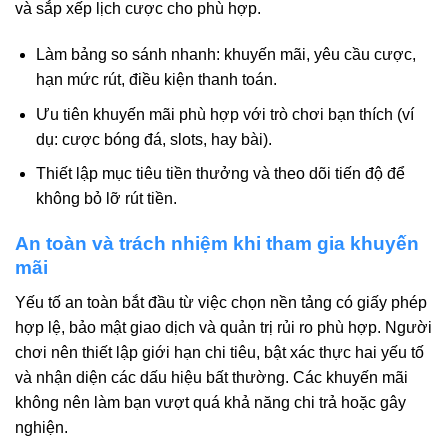
và sắp xếp lịch cược cho phù hợp.
Làm bảng so sánh nhanh: khuyến mãi, yêu cầu cược,
hạn mức rút, điều kiện thanh toán.
Ưu tiên khuyến mãi phù hợp với trò chơi bạn thích (ví
dụ: cược bóng đá, slots, hay bài).
Thiết lập mục tiêu tiền thưởng và theo dõi tiến độ để
không bỏ lỡ rút tiền.
An toàn và trách nhiệm khi tham gia khuyến
mãi
Yếu tố an toàn bắt đầu từ việc chọn nền tảng có giấy phép
hợp lệ, bảo mật giao dịch và quản trị rủi ro phù hợp. Người
chơi nên thiết lập giới hạn chi tiêu, bật xác thực hai yếu tố
và nhận diện các dấu hiệu bất thường. Các khuyến mãi
không nên làm bạn vượt quá khả năng chi trả hoặc gây
nghiện.