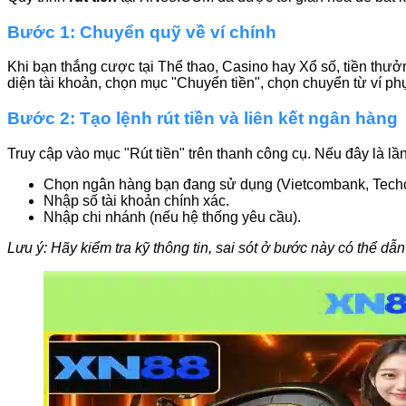
Bước 1: Chuyển quỹ về ví chính
Khi bạn thắng cược tại Thể thao, Casino hay Xổ số, tiền thư
diện tài khoản, chọn mục "Chuyển tiền", chọn chuyển từ ví ph
Bước 2: Tạo lệnh rút tiền và liên kết ngân hàng
Truy cập vào mục "Rút tiền" trên thanh công cụ. Nếu đây là lần
Chọn ngân hàng bạn đang sử dụng (Vietcombank, Techc
Nhập số tài khoản chính xác.
Nhập chi nhánh (nếu hệ thống yêu cầu).
Lưu ý: Hãy kiểm tra kỹ thông tin, sai sót ở bước này có thể d