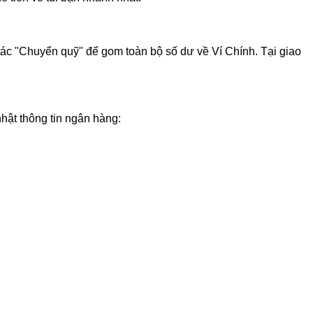
tác "Chuyển quỹ" để gom toàn bộ số dư về Ví Chính. Tại giao
nhật thông tin ngân hàng: