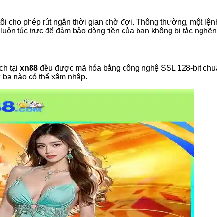
tôi cho phép rút ngắn thời gian chờ đợi. Thông thường, một lệ
luôn túc trực để đảm bảo dòng tiền của bạn không bị tắc nghẽn
ch tại
xn88
đều được mã hóa bằng công nghệ SSL 128-bit chuẩn 
 ba nào có thể xâm nhập.