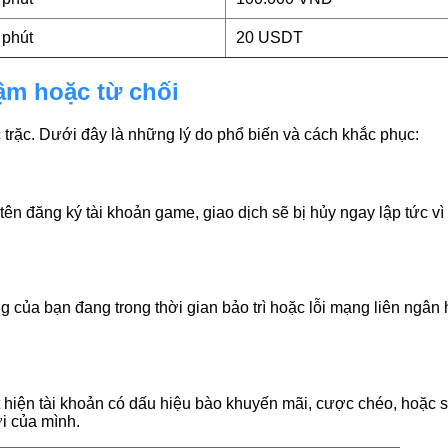
 phút
20 USDT
hậm hoặc từ chối
ục trặc. Dưới đây là những lý do phổ biến và cách khắc phục:
tên đăng ký tài khoản game, giao dịch sẽ bị hủy ngay lập tức v
g của bạn đang trong thời gian bảo trì hoặc lỗi mạng liên ngân
hiện tài khoản có dấu hiệu bào khuyến mãi, cược chéo, hoặc 
i của mình.