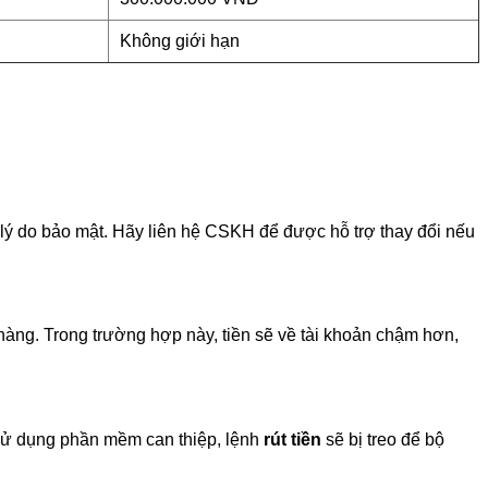
Không giới hạn
ì lý do bảo mật. Hãy liên hệ CSKH để được hỗ trợ thay đổi nếu
 hàng. Trong trường hợp này, tiền sẽ về tài khoản chậm hơn,
sử dụng phần mềm can thiệp, lệnh
rút tiền
sẽ bị treo để bộ