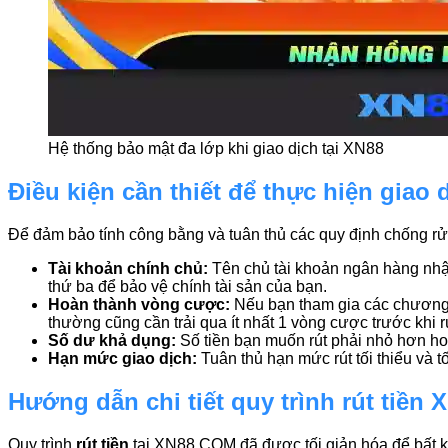
Hệ thống bảo mật đa lớp khi giao dịch tại XN88
Điều kiện cần thiết để thực hiện giao d
Để đảm bảo tính công bằng và tuân thủ các quy định chống rử
Tài khoản chính chủ:
Tên chủ tài khoản ngân hàng nhận
thứ ba để bảo vệ chính tài sản của bạn.
Hoàn thành vòng cược:
Nếu bạn tham gia các chương 
thường cũng cần trải qua ít nhất 1 vòng cược trước khi rú
Số dư khả dụng:
Số tiền bạn muốn rút phải nhỏ hơn hoặc
Hạn mức giao dịch:
Tuân thủ hạn mức rút tối thiểu và 
Hướng dẫn chi tiết quy trình rút tiền
Quy trình
rút tiền
tại XN88.COM đã được tối giản hóa để bất kỳ 