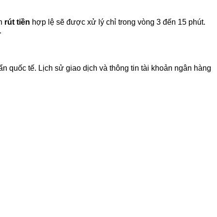
nh
rút tiền
hợp lệ sẽ được xử lý chỉ trong vòng 3 đến 15 phút.
.
quốc tế. Lịch sử giao dịch và thông tin tài khoản ngân hàng