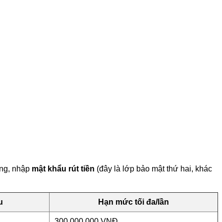
ùng, nhập
mật khẩu rút tiền
(đây là lớp bảo mật thứ hai, khác
u
Hạn mức tối đa/lần
300.000.000 VNĐ