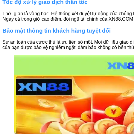
Tốc độ xử lý giao dịch thần tốc
Thời gian là vàng bạc. Hệ thống xét duyệt tự động của chúng 
Ngay cả trong giờ cao điểm, đội ngũ tài chính của XN88.COM 
Bảo mật thông tin khách hàng tuyệt đối
Sự an toàn của cược thủ là ưu tiên số một. Mọi dữ liệu giao dị
của bạn được bảo vệ nghiêm ngặt, đảm bảo không có bên thứ