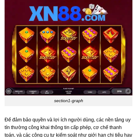
section1-graph
Để đảm bảo quyền và lợi ích người dùng, các nền tảng uy
tín thường công khai thông tin cấp phép, cơ chế thanh
toán, và các công cụ tự kiểm soát như giới hạn chi tiêu hay