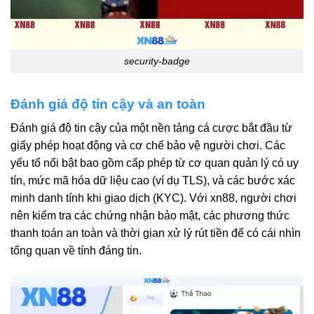
security-badge
Đánh giá độ tin cậy và an toàn
Đánh giá độ tin cậy của một nền tảng cá cược bắt đầu từ
giấy phép hoạt động và cơ chế bảo vệ người chơi. Các
yếu tố nổi bật bao gồm cấp phép từ cơ quan quản lý có uy
tín, mức mã hóa dữ liệu cao (ví dụ TLS), và các bước xác
minh danh tính khi giao dịch (KYC). Với xn88, người chơi
nên kiểm tra các chứng nhận bảo mật, các phương thức
thanh toán an toàn và thời gian xử lý rút tiền để có cái nhìn
tổng quan về tính đáng tin.