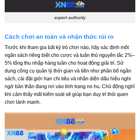
expert-authority
Cách chơi an toàn và nhận thức rủi ro
Trước khi tham gia bất kỳ trò chơi nào, hãy xác định một
ngân sách riêng biệt cho cược và tuân thủ nguyên tắc 2%–
5% tổng thu nhập hàng tuần cho hoạt động giải trí. Sử
dụng công cụ quản lý thời gian và tiền như phân bổ ngân
sách, cài đặt giới hạn chi tiêu và nhận diện dấu hiệu nghi
ngờ bản thân đang rơi vào tình trạng no hu. Chủ động nghỉ
khi cảm thấy mất kiểm soát sẽ giúp bạn duy trì thói quen
chơi lành mạnh.