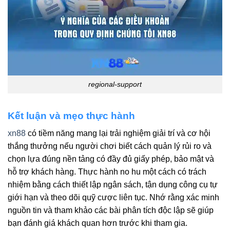
regional-support
Kết luận và mẹo thực hành
xn88
có tiềm năng mang lại trải nghiệm giải trí và cơ hội
thắng thưởng nếu người chơi biết cách quản lý rủi ro và
chọn lựa đúng nền tảng có đầy đủ giấy phép, bảo mật và
hỗ trợ khách hàng. Thực hành no hu một cách có trách
nhiệm bằng cách thiết lập ngân sách, tận dụng công cụ tự
giới hạn và theo dõi quỹ cược liên tục. Nhớ rằng xác minh
nguồn tin và tham khảo các bài phân tích độc lập sẽ giúp
bạn đánh giá khách quan hơn trước khi tham gia.