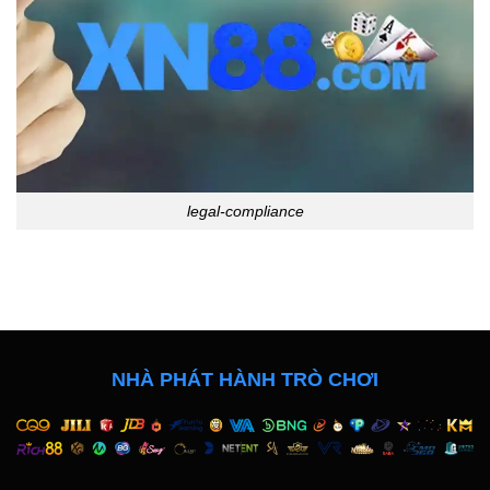
legal-compliance
NHÀ PHÁT HÀNH TRÒ CHƠI