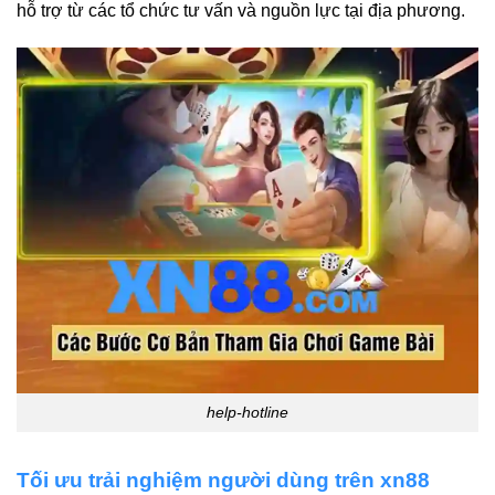
hỗ trợ từ các tổ chức tư vấn và nguồn lực tại địa phương.
help-hotline
Tối ưu trải nghiệm người dùng trên xn88