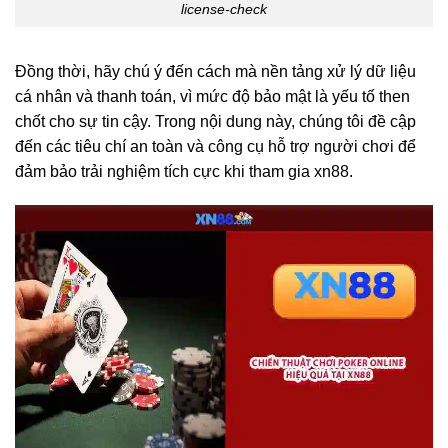
license-check
Đồng thời, hãy chú ý đến cách mà nền tảng xử lý dữ liệu
cá nhân và thanh toán, vì mức độ bảo mật là yếu tố then
chốt cho sự tin cậy. Trong nội dung này, chúng tôi đề cập
đến các tiêu chí an toàn và công cụ hỗ trợ người chơi để
đảm bảo trải nghiệm tích cực khi tham gia xn88.