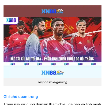
responsible-gaming
Ghi chú quan trọng
Trang này sử dụng domain tham chiếu để bảo vệ tính minh