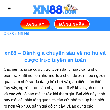
Skip
to
content
ĐĂNG KÝ
ĐĂNG NHẬP
XN88
»
Nổ Hũ
xn88 – Đánh giá chuyên sâu về no hu và
cược trực tuyến an toàn
Các nền tảng cá cược trực tuyến đang ngày càng phổ
biến, và xn88 nổi lên như một lựa chọn được nhiều người
quan tâm nhờ sự đa dạng trò chơi và giao diện thân thiện.
Tuy vậy, người chơi cần nhận thức rõ về khía cạnh no hu
và các yếu tố bảo mật trước khi tham gia. Bài viết này trình
bày một cái nhìn tổng quan có căn cứ, nhằm giúp bạn hiểu
rõ hơn về xn88, đánh giá độ tin cậy, và áp dụng các