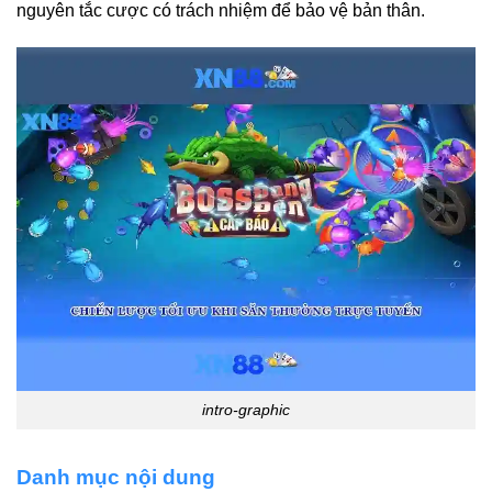
nguyên tắc cược có trách nhiệm để bảo vệ bản thân.
intro-graphic
Danh mục nội dung