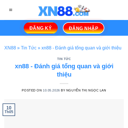
Skip
to
content
ĐĂNG KÝ
ĐĂNG NHẬP
XN88
»
Tin Tức
»
xn88 - Đánh giá tổng quan và giới thiệu
TIN TỨC
xn88 - Đánh giá tổng quan và giới
thiệu
POSTED ON
10.05.2026
BY
NGUYỄN THỊ NGỌC LAN
10
Th05