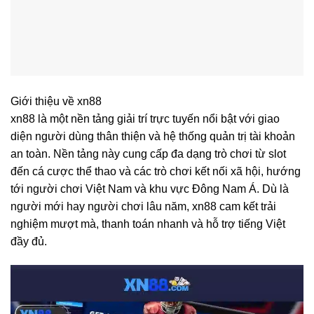
Giới thiệu về xn88
xn88 là một nền tảng giải trí trực tuyến nổi bật với giao
diện người dùng thân thiện và hệ thống quản trị tài khoản
an toàn. Nền tảng này cung cấp đa dạng trò chơi từ slot
đến cá cược thể thao và các trò chơi kết nối xã hội, hướng
tới người chơi Việt Nam và khu vực Đông Nam Á. Dù là
người mới hay người chơi lâu năm, xn88 cam kết trải
nghiệm mượt mà, thanh toán nhanh và hỗ trợ tiếng Việt
đầy đủ.