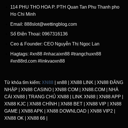
114 PHU THO HOA P. PTH Quan Tan Phu Thanh pho
Ho Chi Minh
Email:
888slot@wettingblog.com
Số Điện Thoại: 0967316136
Ceo & Founder:
CEO Nguyễn Thị Ngọc Lan
Hagtags: #xn88 #nhacaixn88 #trangchuxn88
#xn88rd.com #linkvaoxn88
Từ khóa tìm kiếm:
XN88
| xn88 | XN88 LINK | XN88 ĐĂNG
NHẬP | XN88 CASINO | XN88 COM | XN88.COM | NHÀ
CÁI XN88 | TRANG CHỦ XN88 | LINK XN88 | XN88 APP |
XN88 KJC | XN88 CHÍNH | XN88 BET | XN88 VIP | XN88
GAME | XN88 APK | XN88 DOWNLOAD | XN88 VIP2 |
XN88 OK | XN88 66 |