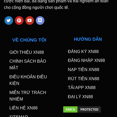
cược hiện đại, đa dạng sản phẩm và trải nghiệm an toàn
cho cộng đồng người chơi quốc tế.
HƯỚNG DẪN
VỀ CHÚNG TÔI
ĐĂNG KÝ XN88
GIỚI THIỆU XN88
ĐĂNG NHẬP XN88
CHÍNH SÁCH BẢO
MẬT
NẠP TIỀN XN88
ĐIỀU KHOẢN ĐIỀU
RÚT TIỀN XN88
KIỆN
TẢI APP XN88
MIỄN TRỪ TRÁCH
ĐẠI LÝ XN88
NHIỆM
LIÊN HỆ XN88