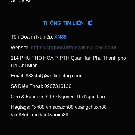
SITEMAP
THÔNG TIN LIÊN HỆ
Tên Doanh Nghiệp:
XN88
Website:
https://cryptocurrencyliveprices.com/
114 PHU THO HOA P. PTH Quan Tan Phu Thanh pho
Ho Chi Minh
Email:
888slot@wettingblog.com
Số Điện Thoại: 0967316136
Ceo & Founder:
CEO Nguyễn Thị Ngọc Lan
Hagtags: #xn88 #nhacaixn88 #trangchuxn88
#xn88rd.com #linkvaoxn88