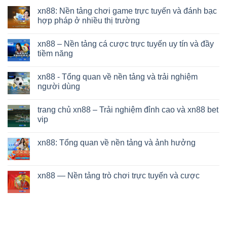
xn88: Nền tảng chơi game trực tuyến và đánh bạc
hợp pháp ở nhiều thị trường
xn88 – Nền tảng cá cược trực tuyến uy tín và đầy
tiềm năng
xn88 - Tổng quan về nền tảng và trải nghiệm
người dùng
trang chủ xn88 – Trải nghiệm đỉnh cao và xn88 bet
vip
xn88: Tổng quan về nền tảng và ảnh hưởng
xn88 — Nền tảng trò chơi trực tuyến và cược