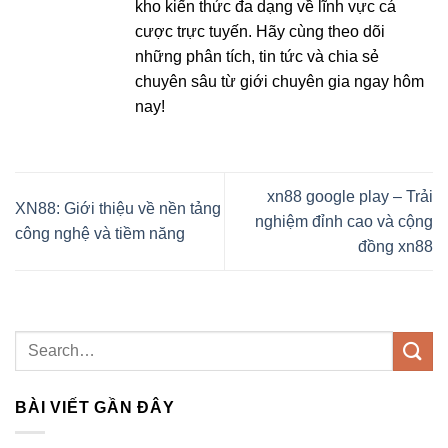
kho kiến thức đa dạng về lĩnh vực cá
cược trực tuyến. Hãy cùng theo dõi
những phân tích, tin tức và chia sẻ
chuyên sâu từ giới chuyên gia ngay hôm
nay!
xn88 google play – Trải
XN88: Giới thiệu về nền tảng
nghiệm đỉnh cao và cộng
công nghệ và tiềm năng
đồng xn88
BÀI VIẾT GẦN ĐÂY