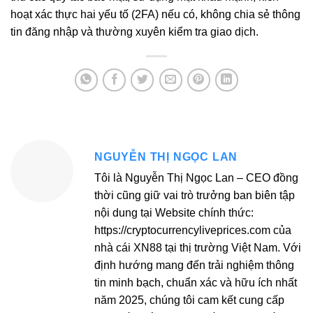
hoạt xác thực hai yếu tố (2FA) nếu có, không chia sẻ thông
tin đăng nhập và thường xuyên kiểm tra giao dịch.
NGUYỄN THỊ NGỌC LAN
Tôi là Nguyễn Thị Ngọc Lan – CEO đồng
thời cũng giữ vai trò trưởng ban biên tập
nội dung tại Website chính thức:
https://cryptocurrencyliveprices.com của
nhà cái XN88 tại thị trường Việt Nam. Với
định hướng mang đến trải nghiệm thông
tin minh bạch, chuẩn xác và hữu ích nhất
năm 2025, chúng tôi cam kết cung cấp