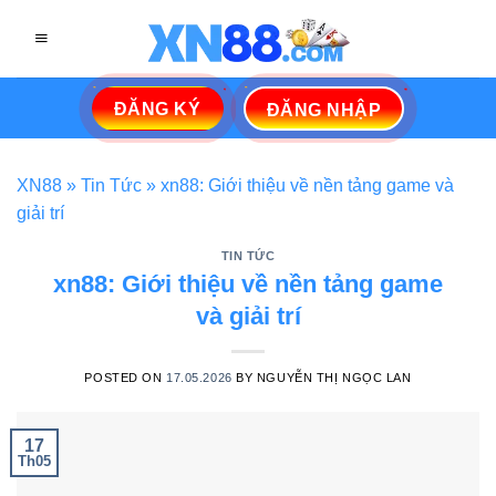
Skip
to
content
ĐĂNG KÝ
ĐĂNG NHẬP
XN88
»
Tin Tức
»
xn88: Giới thiệu về nền tảng game và
giải trí
TIN TỨC
xn88: Giới thiệu về nền tảng game
và giải trí
POSTED ON
17.05.2026
BY
NGUYỄN THỊ NGỌC LAN
17
Th05