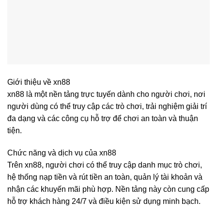
Giới thiệu về xn88
xn88 là một nền tảng trực tuyến dành cho người chơi, nơi
người dùng có thể truy cập các trò chơi, trải nghiệm giải trí
đa dạng và các công cụ hỗ trợ để chơi an toàn và thuận
tiện.
Chức năng và dịch vụ của xn88
Trên xn88, người chơi có thể truy cập danh mục trò chơi,
hệ thống nạp tiền và rút tiền an toàn, quản lý tài khoản và
nhận các khuyến mãi phù hợp. Nền tảng này còn cung cấp
hỗ trợ khách hàng 24/7 và điều kiện sử dụng minh bạch.