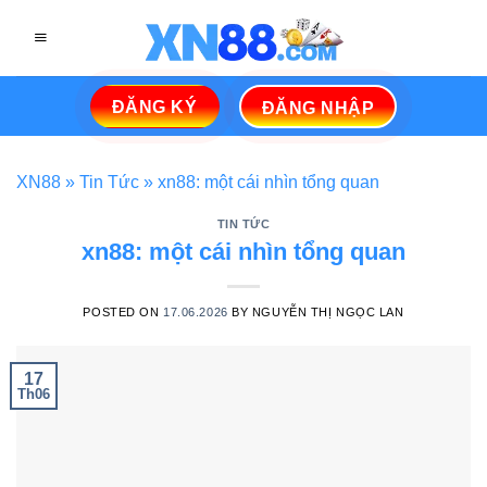
Skip
to
content
ĐĂNG KÝ
ĐĂNG NHẬP
XN88
»
Tin Tức
»
xn88: một cái nhìn tổng quan
TIN TỨC
xn88: một cái nhìn tổng quan
POSTED ON
17.06.2026
BY
NGUYỄN THỊ NGỌC LAN
17
Th06