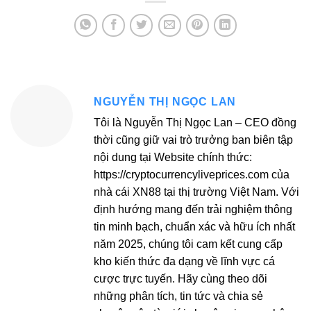
NGUYỄN THỊ NGỌC LAN
Tôi là Nguyễn Thị Ngọc Lan – CEO đồng
thời cũng giữ vai trò trưởng ban biên tập
nội dung tại Website chính thức:
https://cryptocurrencyliveprices.com của
nhà cái XN88 tại thị trường Việt Nam. Với
định hướng mang đến trải nghiệm thông
tin minh bạch, chuẩn xác và hữu ích nhất
năm 2025, chúng tôi cam kết cung cấp
kho kiến thức đa dạng về lĩnh vực cá
cược trực tuyến. Hãy cùng theo dõi
những phân tích, tin tức và chia sẻ