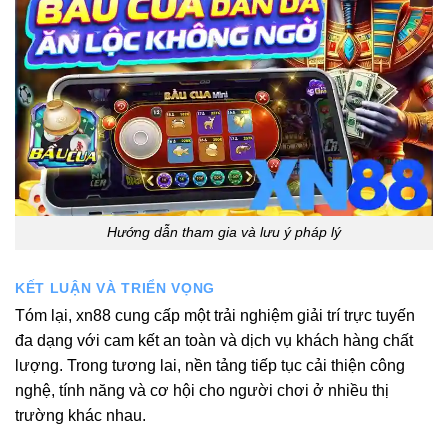
Hướng dẫn tham gia và lưu ý pháp lý
KẾT LUẬN VÀ TRIỂN VỌNG
Tóm lại, xn88 cung cấp một trải nghiệm giải trí trực tuyến
đa dạng với cam kết an toàn và dịch vụ khách hàng chất
lượng. Trong tương lai, nền tảng tiếp tục cải thiện công
nghệ, tính năng và cơ hội cho người chơi ở nhiều thị
trường khác nhau.