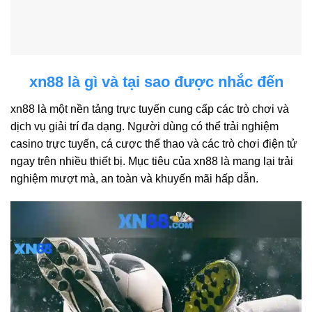
xn88 là gì và tại sao được nhắc đến
xn88 là một nền tảng trực tuyến cung cấp các trò chơi và
dịch vụ giải trí đa dạng. Người dùng có thể trải nghiệm
casino trực tuyến, cá cược thể thao và các trò chơi điện tử
ngay trên nhiều thiết bị. Mục tiêu của xn88 là mang lại trải
nghiệm mượt mà, an toàn và khuyến mãi hấp dẫn.