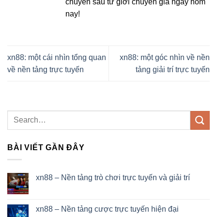
chuyên sâu từ giới chuyên gia ngay hôm
nay!
xn88: một cái nhìn tổng quan
xn88: một góc nhìn về nền
về nền tảng trực tuyến
tảng giải trí trực tuyến
BÀI VIẾT GẦN ĐÂY
xn88 – Nền tảng trò chơi trực tuyến và giải trí
xn88 – Nền tảng cược trực tuyến hiện đại