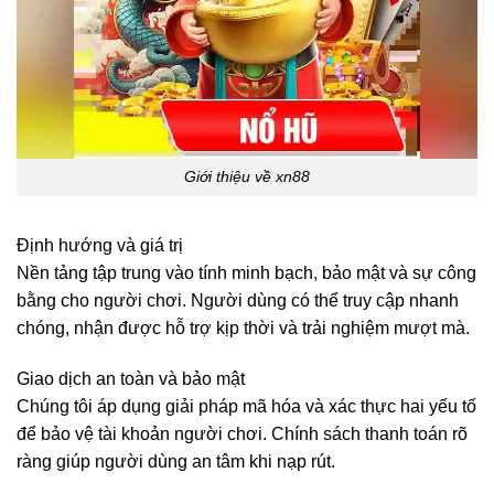
Giới thiệu về xn88
Định hướng và giá trị
Nền tảng tập trung vào tính minh bạch, bảo mật và sự công
bằng cho người chơi. Người dùng có thể truy cập nhanh
chóng, nhận được hỗ trợ kịp thời và trải nghiệm mượt mà.
Giao dịch an toàn và bảo mật
Chúng tôi áp dụng giải pháp mã hóa và xác thực hai yếu tố
để bảo vệ tài khoản người chơi. Chính sách thanh toán rõ
ràng giúp người dùng an tâm khi nạp rút.