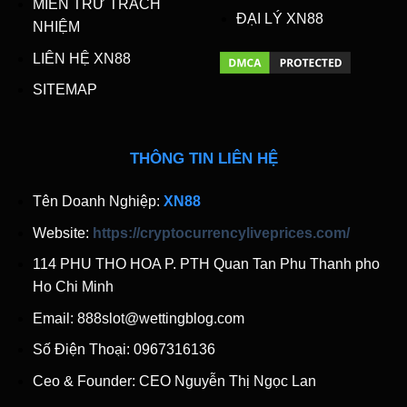
MIỄN TRỪ TRÁCH
ĐẠI LÝ XN88
NHIỆM
LIÊN HỆ XN88
SITEMAP
THÔNG TIN LIÊN HỆ
Tên Doanh Nghiệp:
XN88
Website:
https://cryptocurrencyliveprices.com/
114 PHU THO HOA P. PTH Quan Tan Phu Thanh pho
Ho Chi Minh
Email:
888slot@wettingblog.com
Số Điện Thoại: 0967316136
Ceo & Founder:
CEO Nguyễn Thị Ngọc Lan