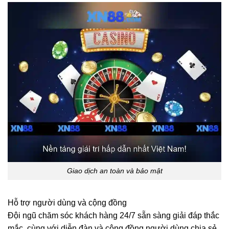
Giao dịch an toàn và bảo mật
Hỗ trợ người dùng và cộng đồng
Đội ngũ chăm sóc khách hàng 24/7 sẵn sàng giải đáp thắc
mắc, cùng với diễn đàn và cộng đồng người dùng chia sẻ