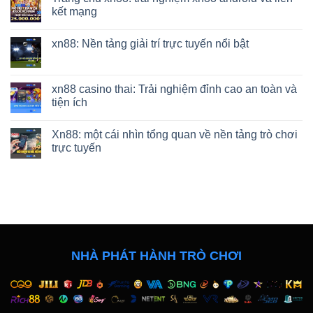
kết mạng
xn88: Nền tảng giải trí trực tuyến nổi bật
xn88 casino thai: Trải nghiệm đỉnh cao an toàn và
tiện ích
Xn88: một cái nhìn tổng quan về nền tảng trò chơi
trực tuyến
NHÀ PHÁT HÀNH TRÒ CHƠI