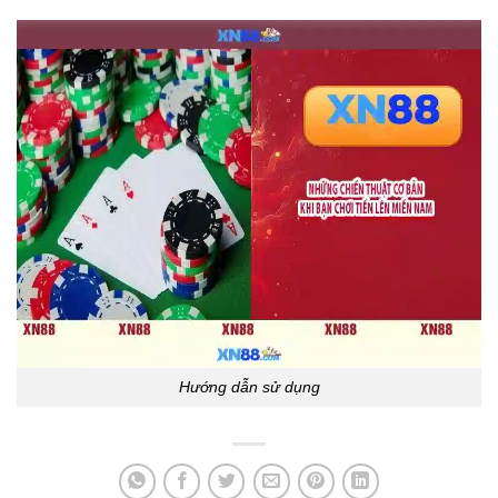
Hướng dẫn sử dụng