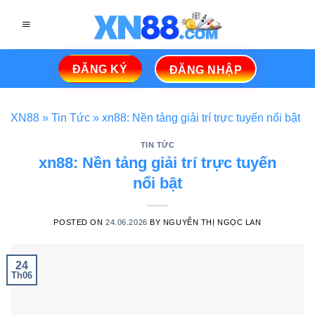
Skip
to
content
ĐĂNG KÝ
ĐĂNG NHẬP
XN88
»
Tin Tức
»
xn88: Nền tảng giải trí trực tuyến nổi bật
TIN TỨC
xn88: Nền tảng giải trí trực tuyến
nổi bật
POSTED ON
24.06.2026
BY
NGUYỄN THỊ NGỌC LAN
24
Th06