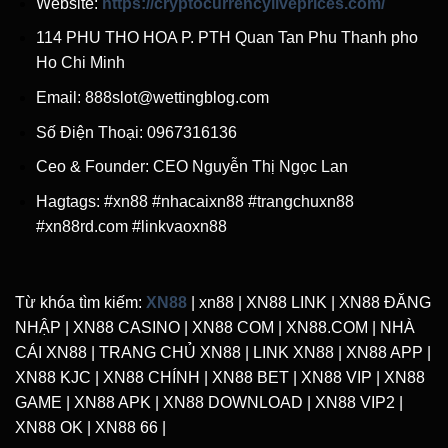
Website:
https://cryptocurrencyliveprices.com/
114 PHU THO HOA P. PTH Quan Tan Phu Thanh pho
Ho Chi Minh
Email:
888slot@wettingblog.com
Số Điện Thoại: 0967316136
Ceo & Founder:
CEO Nguyễn Thị Ngọc Lan
Hagtags: #xn88 #nhacaixn88 #trangchuxn88
#xn88rd.com #linkvaoxn88
Từ khóa tìm kiếm:
XN88
| xn88 | XN88 LINK | XN88 ĐĂNG
NHẬP | XN88 CASINO | XN88 COM | XN88.COM | NHÀ
CÁI XN88 | TRANG CHỦ XN88 | LINK XN88 | XN88 APP |
XN88 KJC | XN88 CHÍNH | XN88 BET | XN88 VIP | XN88
GAME | XN88 APK | XN88 DOWNLOAD | XN88 VIP2 |
XN88 OK | XN88 66 |