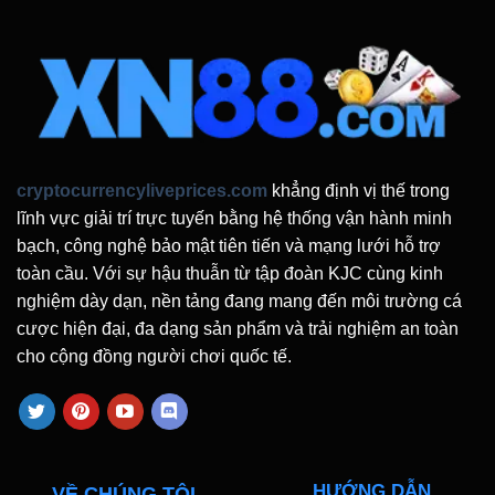
cryptocurrencyliveprices.com
khẳng định vị thế trong
lĩnh vực giải trí trực tuyến bằng hệ thống vận hành minh
bạch, công nghệ bảo mật tiên tiến và mạng lưới hỗ trợ
toàn cầu. Với sự hậu thuẫn từ tập đoàn KJC cùng kinh
nghiệm dày dạn, nền tảng đang mang đến môi trường cá
cược hiện đại, đa dạng sản phẩm và trải nghiệm an toàn
cho cộng đồng người chơi quốc tế.
HƯỚNG DẪN
VỀ CHÚNG TÔI