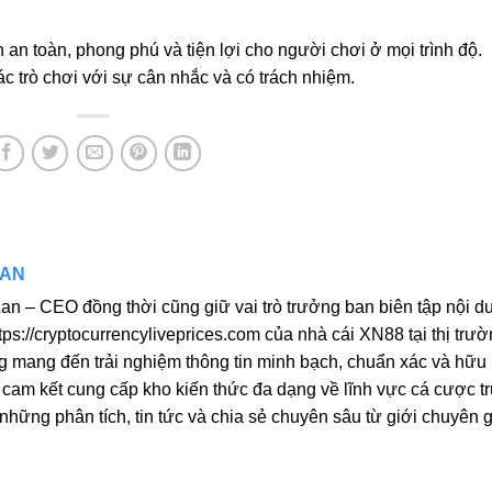
ến an toàn, phong phú và tiện lợi cho người chơi ở mọi trình độ.
c trò chơi với sự cân nhắc và có trách nhiệm.
LAN
an – CEO đồng thời cũng giữ vai trò trưởng ban biên tập nội d
ttps://cryptocurrencyliveprices.com của nhà cái XN88 tại thị trư
 mang đến trải nghiệm thông tin minh bạch, chuẩn xác và hữu 
 cam kết cung cấp kho kiến thức đa dạng về lĩnh vực cá cược t
những phân tích, tin tức và chia sẻ chuyên sâu từ giới chuyên g