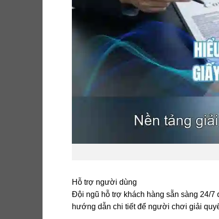
Hỗ trợ người dùng
Đội ngũ hỗ trợ khách hàng sẵn sàng 24/7 qu
hướng dẫn chi tiết để người chơi giải qu