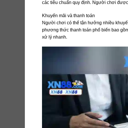
các tiêu chuẩn quy định. Người chơi được 
Khuyến mãi và thanh toán
Người chơi có thể tận hưởng nhiều khuyến
phương thức thanh toán phổ biến bao gồm 
xử lý nhanh.