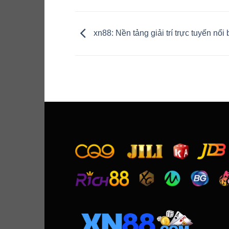
xn88: Nền tảng giải trí trực tuyến nổi 