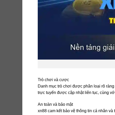
Trò chơi và cược
Danh mục trò chơi được phân loại rõ ràng
trực tuyến được cập nhật liên tục, cùng v
An toàn và bảo mật
xn88 cam kết bảo vệ thông tin cá nhân và