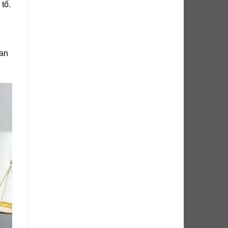
tố.
ian