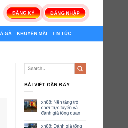
ĐĂNG KÝ
ĐĂNG NHẬP
Á GÀ
KHUYẾN MÃI
TIN TỨC
BÀI VIẾT GẦN ĐÂY
xn88: Nền tảng trò
chơi trực tuyến và
đánh giá tổng quan
xn88: Đánh giá tổng