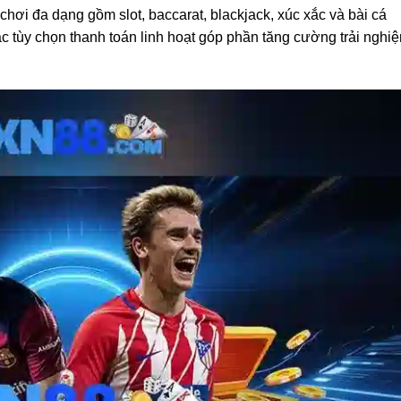
 chơi đa dạng gồm slot, baccarat, blackjack, xúc xắc và bài cá
 tùy chọn thanh toán linh hoạt góp phần tăng cường trải nghi