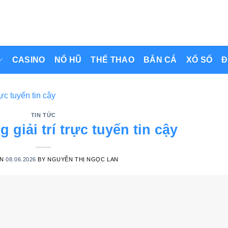
CASINO
NỔ HŨ
THỂ THAO
BẮN CÁ
XỔ SỐ
Đ
rực tuyến tin cậy
TIN TỨC
 giải trí trực tuyến tin cậy
ON
08.06.2026
BY
NGUYỄN THỊ NGỌC LAN