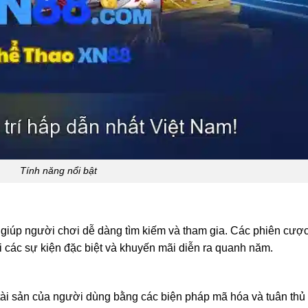
Tính năng nổi bật
 giúp người chơi dễ dàng tìm kiếm và tham gia. Các phiên cượ
ới các sự kiện đặc biệt và khuyến mãi diễn ra quanh năm.
 tài sản của người dùng bằng các biện pháp mã hóa và tuân thủ