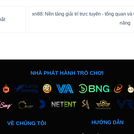
xn88: Nền tảng giải trí trực tuyến - tổng quan và 
bật
năng
NHÀ PHÁT HÀNH TRÒ CHƠI
HƯỚNG DẪN
VỀ CHÚNG TÔI