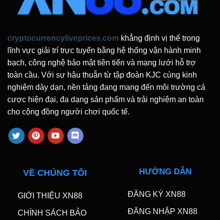
cryptocurrencyliveprices.com
khẳng định vị thế trong
lĩnh vực giải trí trực tuyến bằng hệ thống vận hành minh
bạch, công nghệ bảo mật tiên tiến và mạng lưới hỗ trợ
toàn cầu. Với sự hậu thuẫn từ tập đoàn KJC cùng kinh
nghiệm dày dạn, nền tảng đang mang đến môi trường cá
cược hiện đại, đa dạng sản phẩm và trải nghiệm an toàn
cho cộng đồng người chơi quốc tế.
HƯỚNG DẪN
VỀ CHÚNG TÔI
ĐĂNG KÝ XN88
GIỚI THIỆU XN88
ĐĂNG NHẬP XN88
CHÍNH SÁCH BẢO