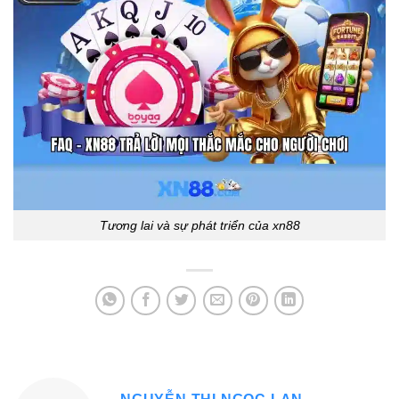
Tương lai và sự phát triển của xn88