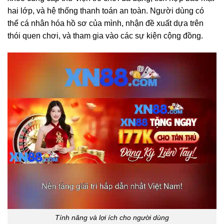
hai lớp, và hệ thống thanh toán an toàn. Người dùng có
thể cá nhân hóa hồ sơ của mình, nhận đề xuất dựa trên
thói quen chơi, và tham gia vào các sự kiện cộng đồng.
Tính năng và lợi ích cho người dùng