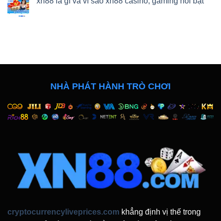
xn88 là gì và vì sao xn88 casino, gaming nổi bật
NHÀ PHÁT HÀNH TRÒ CHƠI
cryptocurrencyliveprices.com
khẳng định vị thế trong