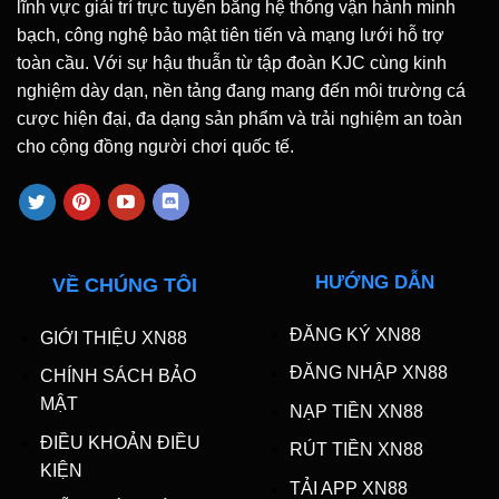
lĩnh vực giải trí trực tuyến bằng hệ thống vận hành minh
bạch, công nghệ bảo mật tiên tiến và mạng lưới hỗ trợ
toàn cầu. Với sự hậu thuẫn từ tập đoàn KJC cùng kinh
nghiệm dày dạn, nền tảng đang mang đến môi trường cá
cược hiện đại, đa dạng sản phẩm và trải nghiệm an toàn
cho cộng đồng người chơi quốc tế.
HƯỚNG DẪN
VỀ CHÚNG TÔI
ĐĂNG KÝ XN88
GIỚI THIỆU XN88
ĐĂNG NHẬP XN88
CHÍNH SÁCH BẢO
MẬT
NẠP TIỀN XN88
ĐIỀU KHOẢN ĐIỀU
RÚT TIỀN XN88
KIỆN
TẢI APP XN88