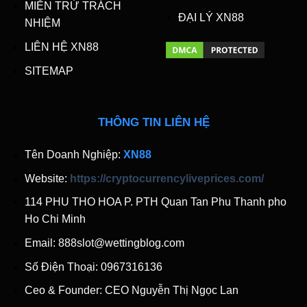
MIỄN TRỪ TRÁCH
ĐẠI LÝ XN88
NHIỆM
LIÊN HỆ XN88
SITEMAP
THÔNG TIN LIÊN HỆ
Tên Doanh Nghiệp:
XN88
Website:
https://cryptocurrencyliveprices.com/
114 PHU THO HOA P. PTH Quan Tan Phu Thanh pho
Ho Chi Minh
Email:
888slot@wettingblog.com
Số Điện Thoại: 0967316136
Ceo & Founder:
CEO Nguyễn Thị Ngọc Lan