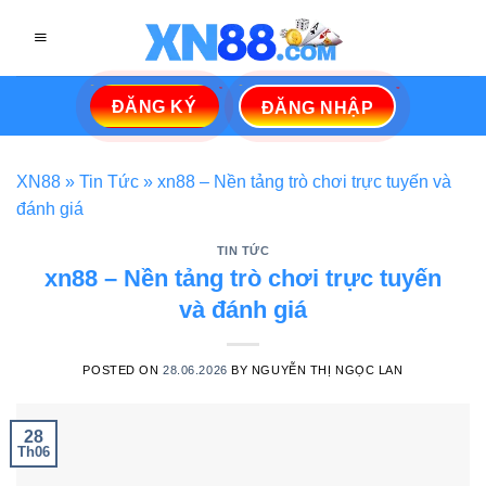
Skip
to
content
ĐĂNG KÝ
ĐĂNG NHẬP
XN88
»
Tin Tức
»
xn88 – Nền tảng trò chơi trực tuyến và
đánh giá
TIN TỨC
xn88 – Nền tảng trò chơi trực tuyến
và đánh giá
POSTED ON
28.06.2026
BY
NGUYỄN THỊ NGỌC LAN
28
Th06