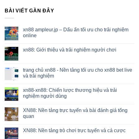
BÀI VIẾT GẦN ĐÂY
xn88 ampleur.jp – Dấu ấn tối ưu cho trải nghiệm
online
xn88: Giới thiệu và trải nghiệm người chơi
trang chủ xn88 - Nền tảng tối ưu cho xn88 bet live
và trải nghiệm
xn88-xn88: Chiến lược thương hiệu và trải
nghiệm người dùng
XN88: Nền tảng trực tuyến và bài đánh giá tổng
quan
XN88: Nền tảng trò chơi trực tuyến và cá cược