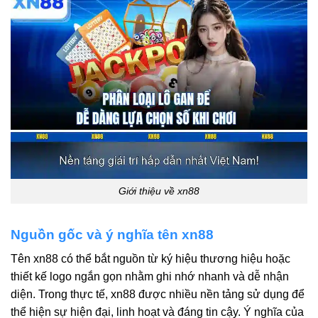
Giới thiệu về xn88
Nguồn gốc và ý nghĩa tên xn88
Tên xn88 có thể bắt nguồn từ ký hiệu thương hiệu hoặc
thiết kế logo ngắn gọn nhằm ghi nhớ nhanh và dễ nhận
diện. Trong thực tế, xn88 được nhiều nền tảng sử dụng để
thể hiện sự hiện đại, linh hoạt và đáng tin cậy. Ý nghĩa của