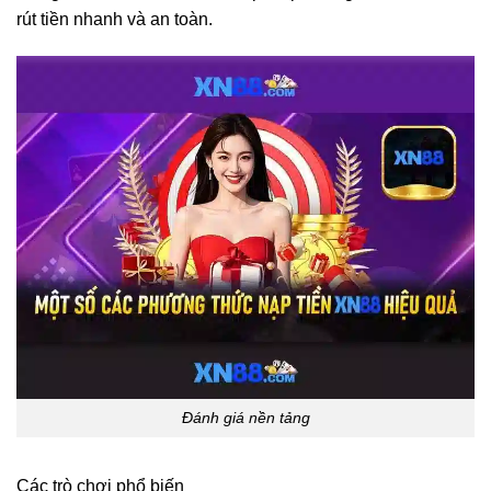
rút tiền nhanh và an toàn.
Đánh giá nền tảng
Các trò chơi phổ biến