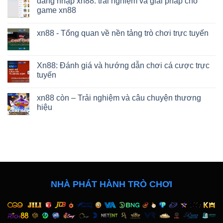
đăng nhập xn88: trải nghiệm và giải pháp cho
game xn88
xn88 - Tổng quan về nền tảng trò chơi trực tuyến
Xn88: Đánh giá và hướng dẫn chơi cá cược trực
tuyến
xn88 còn – Trải nghiệm và câu chuyện thương
hiệu
NHÀ PHÁT HÀNH TRÒ CHƠI