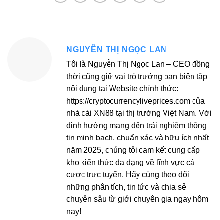
NGUYỄN THỊ NGỌC LAN
Tôi là Nguyễn Thị Ngọc Lan – CEO đồng
thời cũng giữ vai trò trưởng ban biên tập
nội dung tại Website chính thức:
https://cryptocurrencyliveprices.com của
nhà cái XN88 tại thị trường Việt Nam. Với
định hướng mang đến trải nghiệm thông
tin minh bạch, chuẩn xác và hữu ích nhất
năm 2025, chúng tôi cam kết cung cấp
kho kiến thức đa dạng về lĩnh vực cá
cược trực tuyến. Hãy cùng theo dõi
những phân tích, tin tức và chia sẻ
chuyên sâu từ giới chuyên gia ngay hôm
nay!