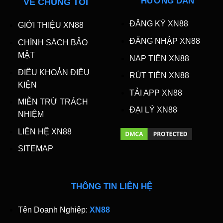
HƯỚNG DẪN
VỀ CHÚNG TÔI
ĐĂNG KÝ XN88
GIỚI THIỆU XN88
ĐĂNG NHẬP XN88
CHÍNH SÁCH BẢO
MẬT
NẠP TIỀN XN88
ĐIỀU KHOẢN ĐIỀU
RÚT TIỀN XN88
KIỆN
TẢI APP XN88
MIỄN TRỪ TRÁCH
ĐẠI LÝ XN88
NHIỆM
LIÊN HỆ XN88
SITEMAP
THÔNG TIN LIÊN HỆ
Tên Doanh Nghiệp:
XN88