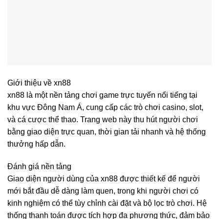
Giới thiệu về xn88
xn88 là một nền tảng chơi game trực tuyến nổi tiếng tại
khu vực Đông Nam Á, cung cấp các trò chơi casino, slot,
và cá cược thể thao. Trang web này thu hút người chơi
bằng giao diện trực quan, thời gian tải nhanh và hệ thống
thưởng hấp dẫn.
Đánh giá nền tảng
Giao diện người dùng của xn88 được thiết kế để người
mới bắt đầu dễ dàng làm quen, trong khi người chơi có
kinh nghiệm có thể tùy chỉnh cài đặt và bộ lọc trò chơi. Hệ
thống thanh toán được tích hợp đa phương thức, đảm bảo