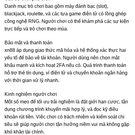
Danh mục trò chơi bao gồm máy đánh bạc (slot),
blackjack, roulette, và các tựa game điện tử có lồng ghép
công nghệ RNG. Người chơi có thể khám phá các sự kiện
trực tiếp và trò chơi theo mùa.
Bảo mật và thanh toán
xn88 áp dụng giao thức mã hóa và hệ thống xác thực hai
yếu tố để bảo vệ tài khoản. Người dùng nên chọn mật
khẩu mạnh và kích hoạt 2FA nếu có. Quá trình thanh toán
hỗ trợ thẻ tín dụng, ví điện tử và chuyển khoản ngân hàng
với thời gian xử lý nhanh.
Kinh nghiệm người chơi
Một số mẹo để tối ưu trải nghiệm là đặt giới hạn cược, tận
dụng chương trình khuyến mãi hợp lý, và đọc kỹ điều
khoản rút tiền. Việc chơi có trách nhiệm và kiểm soát chi
tiêu sẽ giúp người chơi tận hưởng niềm vui mà không gặp
khó khăn tài chính.