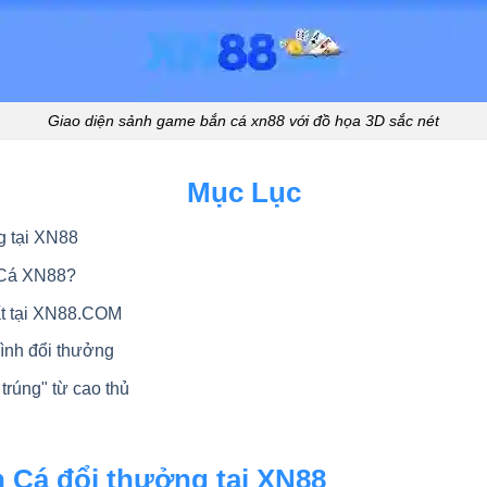
Giao diện sảnh game bắn cá xn88 với đồ họa 3D sắc nét
Mục Lục
g tại XN88
 Cá XN88?
ất tại XN88.COM
rình đổi thưởng
trúng" từ cao thủ
ắn Cá đổi thưởng tại XN88