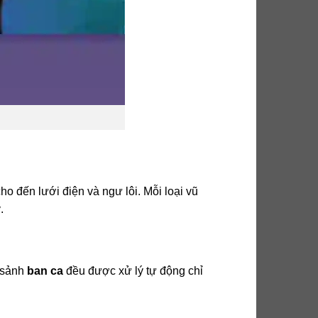
ho đến lưới điện và ngư lôi. Mỗi loại vũ
.
ừ sảnh
ban ca
đều được xử lý tự động chỉ