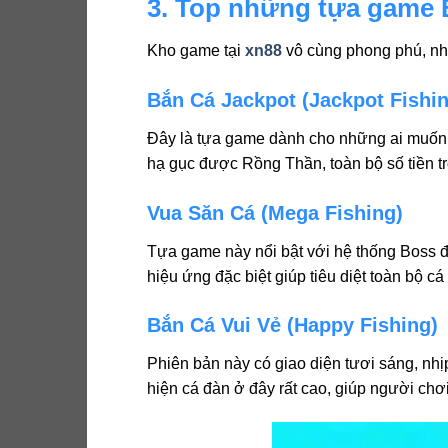
3. Top những tựa game 
Kho game tại
xn88
vô cùng phong phú, như
Bắn Cá Jackpot (Jackpot Fishin
Đây là tựa game dành cho những ai muốn "
hạ gục được Rồng Thần, toàn bộ số tiền tr
Vua Săn Cá (Mega Fishing)
Tựa game này nổi bật với hệ thống Boss đ
hiệu ứng đặc biệt giúp tiêu diệt toàn bộ c
Bắn Cá Vui Vẻ (Happy Fishing)
Phiên bản này có giao diện tươi sáng, nh
hiện cá đàn ở đây rất cao, giúp người chơi