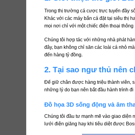
Trong thị trường cá cược trực tuyến đầy s
Khác với các máy bắn cá đặt tại siêu thị 
mọi nơi chỉ với một chiếc điện thoại thông
Chúng tôi hợp tác với những nhà phát hàn
đây, bạn không chỉ săn các loài cá nhỏ mà
đến hàng tỷ đồng.
2. Tại sao ngư thủ nên
Để giữ chân được hàng triệu thành viên, 
những lý do bạn nên bắt đầu hành trình đi 
Đồ họa 3D sống động và âm th
Chúng tôi đầu tư mạnh mẽ vào giao diện ng
lưới điện giăng hay khi tiêu diệt được Bo