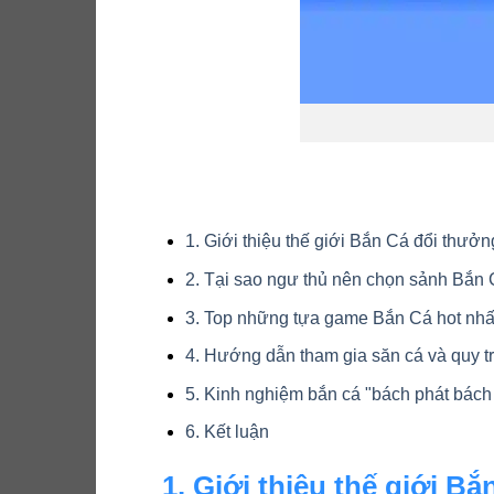
1. Giới thiệu thế giới Bắn Cá đổi thưởn
2. Tại sao ngư thủ nên chọn sảnh Bắn
3. Top những tựa game Bắn Cá hot nh
4. Hướng dẫn tham gia săn cá và quy t
5. Kinh nghiệm bắn cá "bách phát bách 
6. Kết luận
1. Giới thiệu thế giới B