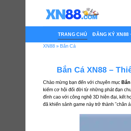
Skip
to
content
TRANG CHỦ
ĐĂNG KÝ XN88
XN88
»
Bắn Cá
Bắn Cá XN88 – Thi
Chào mừng bạn đến với chuyên mục
Bắn
kiếm cơ hội đổi đời từ những phát đạn chu
đỉnh cao với công nghệ 3D hiện đại, kết 
đã khiến sảnh game này trở thành "chân ái