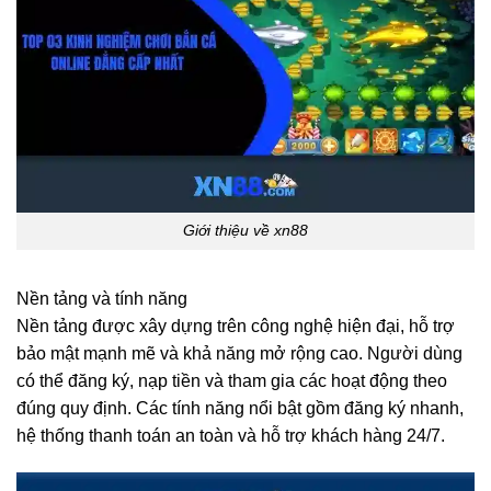
Giới thiệu về xn88
Nền tảng và tính năng
Nền tảng được xây dựng trên công nghệ hiện đại, hỗ trợ
bảo mật mạnh mẽ và khả năng mở rộng cao. Người dùng
có thể đăng ký, nạp tiền và tham gia các hoạt động theo
đúng quy định. Các tính năng nổi bật gồm đăng ký nhanh,
hệ thống thanh toán an toàn và hỗ trợ khách hàng 24/7.