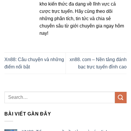
kho kiến thức đa dạng về lĩnh vực cá
cược trực tuyến. Hãy cùng theo dõi
những phân tích, tin tức và chia sẻ
chuyên sâu từ giới chuyên gia ngay hôm
nay!
Xn88: Câu chuyện và những
xn88. com – Nền tảng đánh
điểm nổi bật
bạc trực tuyến đỉnh cao
BÀI VIẾT GẦN ĐÂY