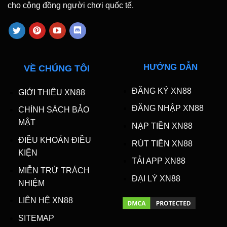
cho cộng đồng người chơi quốc tế.
HƯỚNG DẪN
VỀ CHÚNG TÔI
ĐĂNG KÝ XN88
GIỚI THIỆU XN88
ĐĂNG NHẬP XN88
CHÍNH SÁCH BẢO
MẬT
NẠP TIỀN XN88
ĐIỀU KHOẢN ĐIỀU
RÚT TIỀN XN88
KIỆN
TẢI APP XN88
MIỄN TRỪ TRÁCH
ĐẠI LÝ XN88
NHIỆM
LIÊN HỆ XN88
SITEMAP