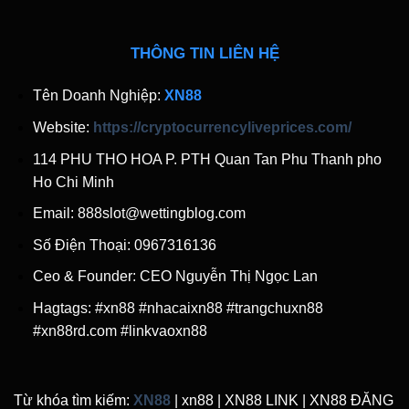
THÔNG TIN LIÊN HỆ
Tên Doanh Nghiệp:
XN88
Website:
https://cryptocurrencyliveprices.com/
114 PHU THO HOA P. PTH Quan Tan Phu Thanh pho
Ho Chi Minh
Email:
888slot@wettingblog.com
Số Điện Thoại: 0967316136
Ceo & Founder:
CEO Nguyễn Thị Ngọc Lan
Hagtags: #xn88 #nhacaixn88 #trangchuxn88
#xn88rd.com #linkvaoxn88
Từ khóa tìm kiếm:
XN88
| xn88 | XN88 LINK | XN88 ĐĂNG