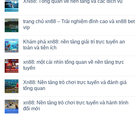
XN88: Tổng quan về nền tảng và các dịch vụ
trang chủ xn88 – Trải nghiệm đỉnh cao và xn88 bet
vip
Khám phá xn88: nền tảng giải trí trực tuyến an
toàn và tiện ích
xn88: một cái nhìn tổng quan về nền tảng trực
tuyến
Xn88: Nền tảng trò chơi trực tuyến và đánh giá
tổng quan
xn88: Nền tảng trò chơi trực tuyến và hành trình
đổi mới