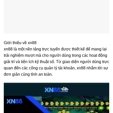
Giới thiệu về xn88
xn88 là một nền tảng trực tuyến được thiết kế để mang lại
trải nghiệm mượt mà cho người dùng trong các hoạt động
giải trí và tiện ích kỹ thuật số. Từ giao diện người dùng trực
quan đến các công cụ quản lý tài khoản, xn88 nhắm tới sự
đơn giản cùng tính an toàn.