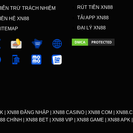
RÚT TIỀN XN88
IỄN TRỪ TRÁCH NHIỆM
TẢI APP XN88
IÊN HỆ XN88
ĐẠI LÝ XN88
ITEMAP
LINK | XN88 ĐĂNG NHẬP | XN88 CASINO | XN88 COM | XN88
XN88 CHÍNH | XN88 BET | XN88 VIP | XN88 GAME | XN88 APK