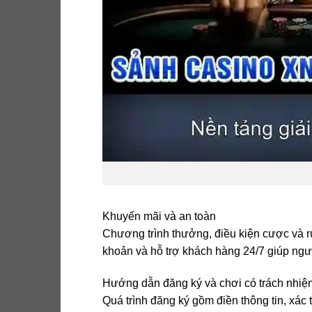
Khuyến mãi và an toàn
Chương trình thưởng, điều kiện cược và rút
khoản và hỗ trợ khách hàng 24/7 giúp ngườ
Hướng dẫn đăng ký và chơi có trách nhiệ
Quá trình đăng ký gồm điền thông tin, xác t