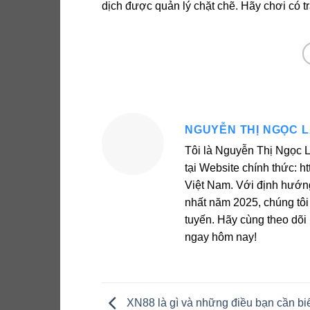
dịch được quản lý chặt chẽ. Hãy chơi có tr
NGUYỄN THỊ NGỌC 
Tôi là Nguyễn Thị Ngọc L
tại Website chính thức: h
Việt Nam. Với định hướng
nhất năm 2025, chúng tôi
tuyến. Hãy cùng theo dõi 
ngay hôm nay!
XN88 là gì và những điều bạn cần bi