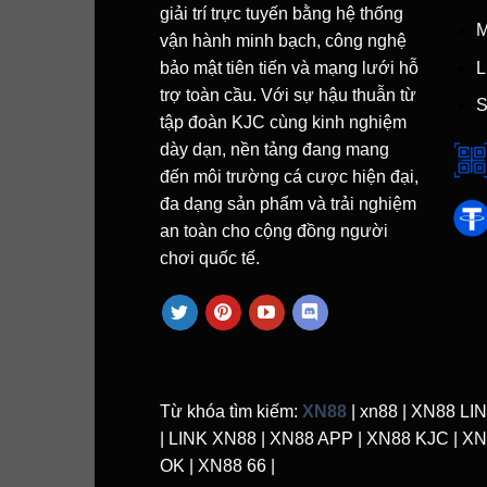
giải trí trực tuyến bằng hệ thống
M
vận hành minh bạch, công nghệ
L
bảo mật tiên tiến và mạng lưới hỗ
trợ toàn cầu. Với sự hậu thuẫn từ
S
tập đoàn KJC cùng kinh nghiệm
dày dạn, nền tảng đang mang
đến môi trường cá cược hiện đại,
đa dạng sản phẩm và trải nghiệm
an toàn cho cộng đồng người
chơi quốc tế.
Từ khóa tìm kiếm:
XN88
| xn88 | XN88 
| LINK XN88 | XN88 APP | XN88 KJC | 
OK | XN88 66 |