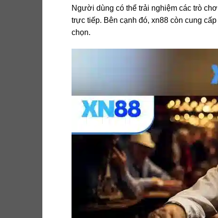
Người dùng có thể trải nghiệm các trò chơi
trực tiếp. Bên cạnh đó, xn88 còn cung cấp
chọn.