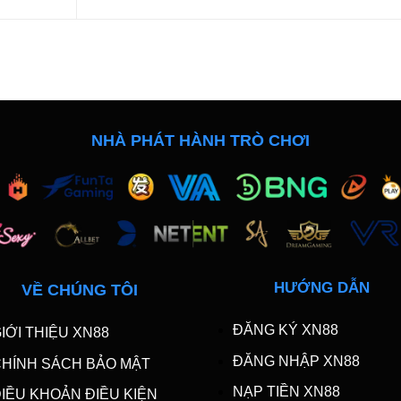
NHÀ PHÁT HÀNH TRÒ CHƠI
HƯỚNG DẪN
VỀ CHÚNG TÔI
ĐĂNG KÝ XN88
IỚI THIỆU XN88
ĐĂNG NHẬP XN88
HÍNH SÁCH BẢO MẬT
NẠP TIỀN XN88
IỀU KHOẢN ĐIỀU KIỆN