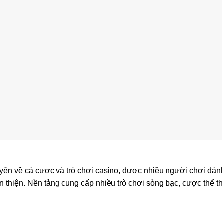
chuyên về cá cược và trò chơi casino, được nhiều người chơi đán
 thiện. Nền tảng cung cấp nhiều trò chơi sòng bạc, cược thể t