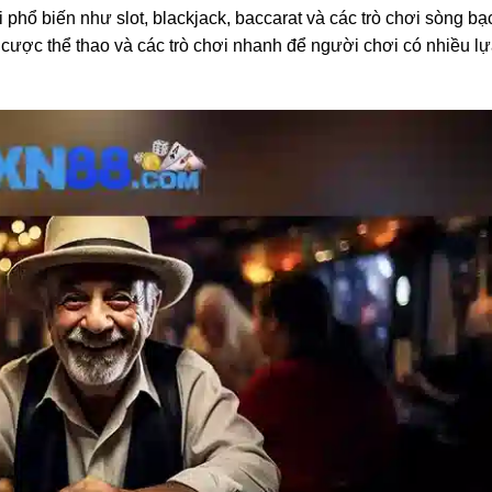
 phổ biến như slot, blackjack, baccarat và các trò chơi sòng bạ
 cược thể thao và các trò chơi nhanh để người chơi có nhiều l