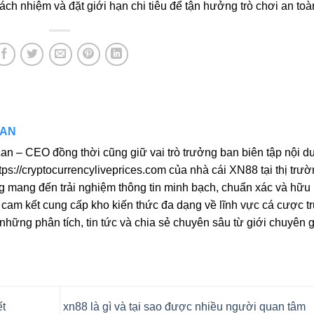
ách nhiệm và đặt giới hạn chi tiêu để tận hưởng trò chơi an toà
LAN
an – CEO đồng thời cũng giữ vai trò trưởng ban biên tập nội d
ttps://cryptocurrencyliveprices.com của nhà cái XN88 tại thị trư
 mang đến trải nghiệm thông tin minh bạch, chuẩn xác và hữu 
 cam kết cung cấp kho kiến thức đa dạng về lĩnh vực cá cược t
những phân tích, tin tức và chia sẻ chuyên sâu từ giới chuyên g
ết
xn88 là gì và tại sao được nhiều người quan tâm