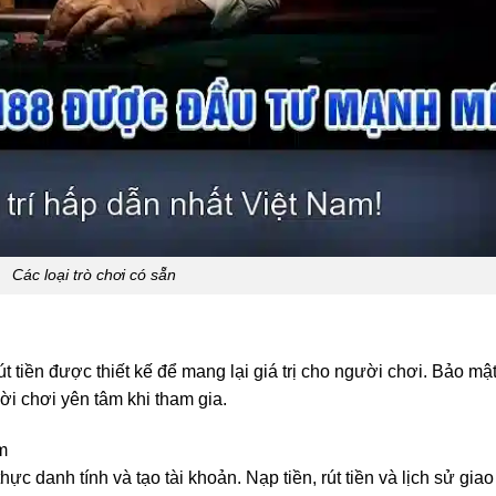
Các loại trò chơi có sẵn
 tiền được thiết kế để mang lại giá trị cho người chơi. Bảo mật
i chơi yên tâm khi tham gia.
m
hực danh tính và tạo tài khoản. Nạp tiền, rút tiền và lịch sử giao