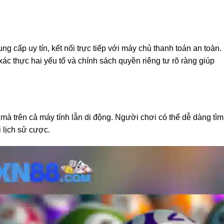
ng cấp uy tín, kết nối trực tiếp với máy chủ thanh toán an toàn.
c thực hai yếu tố và chính sách quyền riêng tư rõ ràng giúp
à trên cả máy tính lẫn di động. Người chơi có thể dễ dàng tìm
i lịch sử cược.