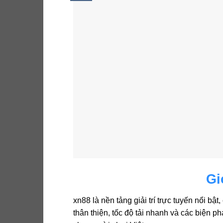
Gi
xn88 là nền tảng giải trí trực tuyến nổi bậ
thân thiện, tốc độ tải nhanh và các biện p