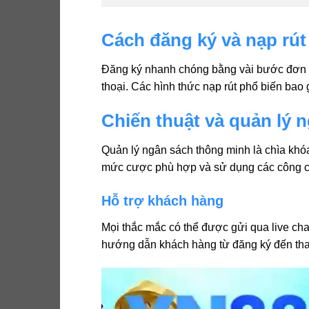
Cách đăng ký và nạp rút
Đăng ký nhanh chóng bằng vài bước đơn gi
thoại. Các hình thức nạp rút phổ biến bao
Chiến thuật và quản lý 
Quản lý ngân sách thông minh là chìa khóa 
mức cược phù hợp và sử dụng các công cụ
Hỗ trợ khách hàng
Mọi thắc mắc có thể được gửi qua live chat
hướng dẫn khách hàng từ đăng ký đến tha