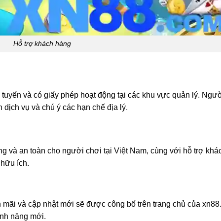
Hỗ trợ khách hàng
c tuyến và có giấy phép hoạt động tại các khu vực quản lý. Ngư
dịch vụ và chú ý các hạn chế địa lý.
ng và an toàn cho người chơi tại Việt Nam, cùng với hỗ trợ khá
 hữu ích.
n mãi và cập nhật mới sẽ được công bố trên trang chủ của xn88
ính năng mới.