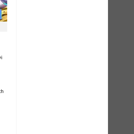
ời
ch
.