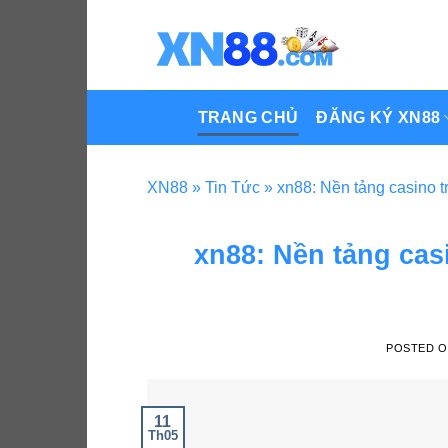
Skip
to
content
TRANG CHỦ
ĐĂNG KÝ XN88
XN88
»
Tin Tức
»
xn88: Nền tảng casino t
xn88: Nền tảng casi
POSTED 
11
Th05