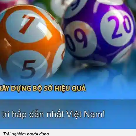
Trải nghiệm người dùng