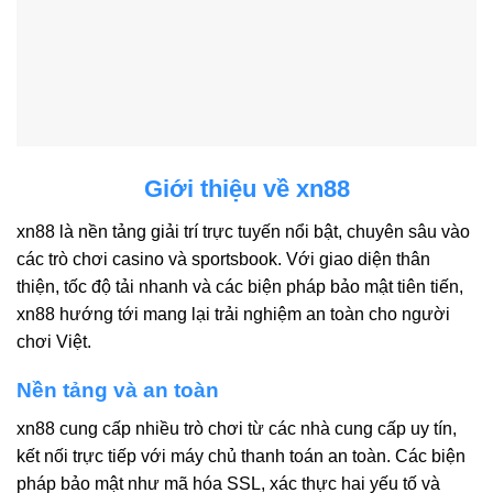
Giới thiệu về xn88
xn88 là nền tảng giải trí trực tuyến nổi bật, chuyên sâu vào
các trò chơi casino và sportsbook. Với giao diện thân
thiện, tốc độ tải nhanh và các biện pháp bảo mật tiên tiến,
xn88 hướng tới mang lại trải nghiệm an toàn cho người
chơi Việt.
Nền tảng và an toàn
xn88 cung cấp nhiều trò chơi từ các nhà cung cấp uy tín,
kết nối trực tiếp với máy chủ thanh toán an toàn. Các biện
pháp bảo mật như mã hóa SSL, xác thực hai yếu tố và