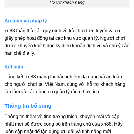
Hỗ trợ khách hàng
An toàn và pháp lý
xn88 tuân thủ các quy định về trò chơi trực tuyến và có
giấy phép hoạt động tại các khu vực quản lý. Người chơi
được khuyến khích đọc kỹ điều khoản dịch vụ và chú ý các
hạn chế địa lý.
Kết luận
Tổng kết, xn88 mang lại trải nghiệm đa dạng và an toàn
cho người chơi tại Việt Nam, cùng với hỗ trợ khách hàng
tận tâm và các công cụ quản lý rủi ro hữu ích.
Thông tin bổ sung
Thông tin thêm về tính tương thích, khuyến mãi và cập
nhật mới sẽ được công bố trên trang chủ của xn88. Hãy
luôn cập nhật để tận dụng ưu đãi và tính năng mới.