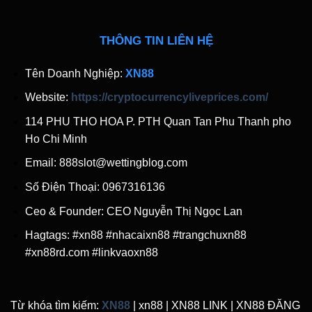
THÔNG TIN LIÊN HỆ
Tên Doanh Nghiệp:
XN88
Website:
https://cryptocurrencyliveprices.com/
114 PHU THO HOA P. PTH Quan Tan Phu Thanh pho
Ho Chi Minh
Email:
888slot@wettingblog.com
Số Điện Thoại: 0967316136
Ceo & Founder:
CEO Nguyễn Thị Ngọc Lan
Hagtags: #xn88 #nhacaixn88 #trangchuxn88
#xn88rd.com #linkvaoxn88
Từ khóa tìm kiếm:
XN88
| xn88 | XN88 LINK | XN88 ĐĂNG