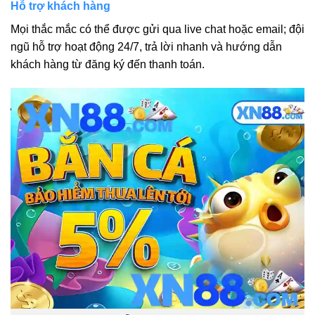
Hỗ trợ khách hàng
Mọi thắc mắc có thể được gửi qua live chat hoặc email; đội
ngũ hỗ trợ hoạt động 24/7, trả lời nhanh và hướng dẫn
khách hàng từ đăng ký đến thanh toán.