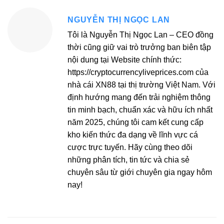
NGUYỄN THỊ NGỌC LAN
Tôi là Nguyễn Thị Ngọc Lan – CEO đồng
thời cũng giữ vai trò trưởng ban biên tập
nội dung tại Website chính thức:
https://cryptocurrencyliveprices.com của
nhà cái XN88 tại thị trường Việt Nam. Với
định hướng mang đến trải nghiệm thông
tin minh bạch, chuẩn xác và hữu ích nhất
năm 2025, chúng tôi cam kết cung cấp
kho kiến thức đa dạng về lĩnh vực cá
cược trực tuyến. Hãy cùng theo dõi
những phân tích, tin tức và chia sẻ
chuyên sâu từ giới chuyên gia ngay hôm
nay!