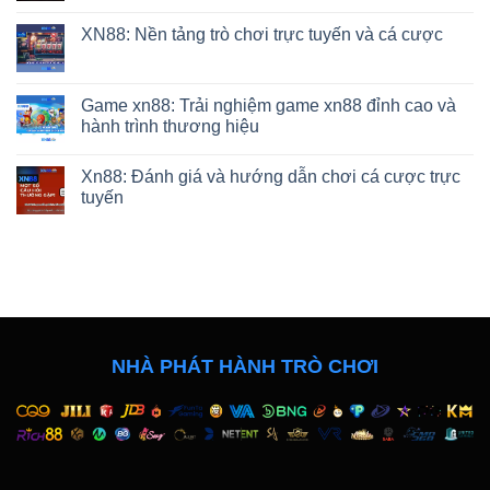
XN88: Nền tảng trò chơi trực tuyến và cá cược
Game xn88: Trải nghiệm game xn88 đỉnh cao và
hành trình thương hiệu
Xn88: Đánh giá và hướng dẫn chơi cá cược trực
tuyến
NHÀ PHÁT HÀNH TRÒ CHƠI