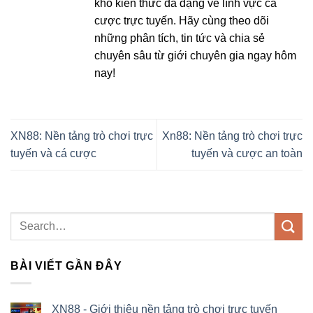
kho kiến thức đa dạng về lĩnh vực cá
cược trực tuyến. Hãy cùng theo dõi
những phân tích, tin tức và chia sẻ
chuyên sâu từ giới chuyên gia ngay hôm
nay!
XN88: Nền tảng trò chơi trực
Xn88: Nền tảng trò chơi trực
tuyến và cá cược
tuyến và cược an toàn
BÀI VIẾT GẦN ĐÂY
XN88 - Giới thiệu nền tảng trò chơi trực tuyến