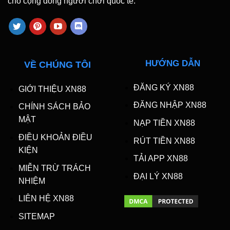
cho cộng đồng người chơi quốc tế.
HƯỚNG DẪN
VỀ CHÚNG TÔI
ĐĂNG KÝ XN88
GIỚI THIỆU XN88
ĐĂNG NHẬP XN88
CHÍNH SÁCH BẢO
MẬT
NẠP TIỀN XN88
ĐIỀU KHOẢN ĐIỀU
RÚT TIỀN XN88
KIỆN
TẢI APP XN88
MIỄN TRỪ TRÁCH
ĐẠI LÝ XN88
NHIỆM
LIÊN HỆ XN88
SITEMAP