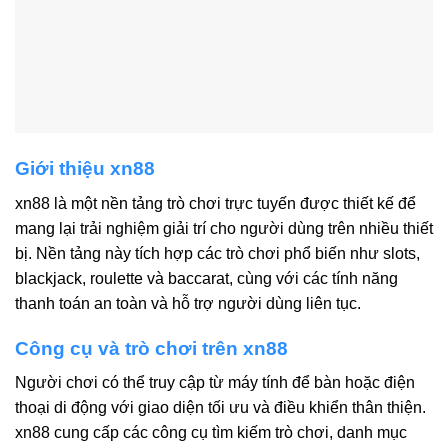
Giới thiệu xn88
xn88 là một nền tảng trò chơi trực tuyến được thiết kế để
mang lại trải nghiệm giải trí cho người dùng trên nhiều thiết
bị. Nền tảng này tích hợp các trò chơi phổ biến như slots,
blackjack, roulette và baccarat, cùng với các tính năng
thanh toán an toàn và hỗ trợ người dùng liên tục.
Công cụ và trò chơi trên xn88
Người chơi có thể truy cập từ máy tính để bàn hoặc điện
thoại di động với giao diện tối ưu và điều khiển thân thiện.
xn88 cung cấp các công cụ tìm kiếm trò chơi, danh mục