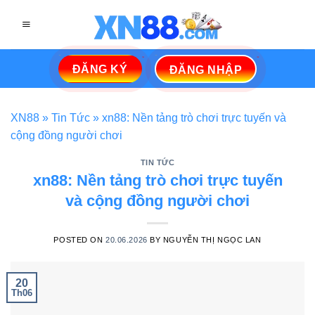
Skip
to
content
ĐĂNG KÝ
ĐĂNG NHẬP
XN88
»
Tin Tức
»
xn88: Nền tảng trò chơi trực tuyến và
cộng đồng người chơi
TIN TỨC
xn88: Nền tảng trò chơi trực tuyến
và cộng đồng người chơi
POSTED ON
20.06.2026
BY
NGUYỄN THỊ NGỌC LAN
20
Th06