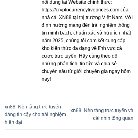
nội dung tại Website chính thức:
https://cryptocurrencyliveprices.com của
nhà cái XN88 tại thị trường Việt Nam. Với
định hướng mang đến trải nghiệm thông
tin minh bạch, chuẩn xác và hữu ích nhất
năm 2025, chúng tôi cam kết cung cấp
kho kiến thức đa dạng về lĩnh vực cá
cược trực tuyến. Hãy cùng theo dõi
những phân tích, tin tức và chia sẻ
chuyên sâu từ giới chuyên gia ngay hôm
nay!
xn88: Nền tảng trực tuyến
xn88: Nền tảng trực tuyến và
đáng tin cậy cho trải nghiệm
cái nhìn tổng quan
hiện đại