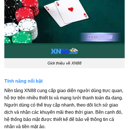
Giới thiệu về XN88
Tính năng nổi bật
Nền tảng XN88 cung cấp giao diện người dùng trực quan,
hỗ trợ trên nhiều thiết bị và mạng lưới thanh toán đa dạng.
Người dùng có thể truy cập nhanh, theo dõi lịch sử giao
dịch và nhận các khuyến mãi theo thời gian. Bên cạnh đó,
hệ thống bảo mật được thiết kế để bảo vệ thông tin cá
nhân và tiền mặt ảo.