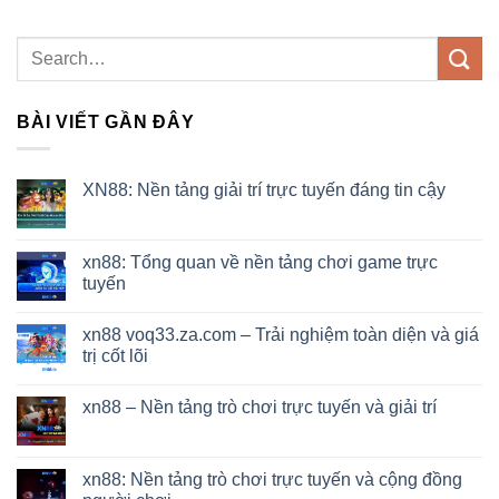
BÀI VIẾT GẦN ĐÂY
XN88: Nền tảng giải trí trực tuyến đáng tin cậy
xn88: Tổng quan về nền tảng chơi game trực
tuyến
xn88 voq33.za.com – Trải nghiệm toàn diện và giá
trị cốt lõi
xn88 – Nền tảng trò chơi trực tuyến và giải trí
xn88: Nền tảng trò chơi trực tuyến và cộng đồng