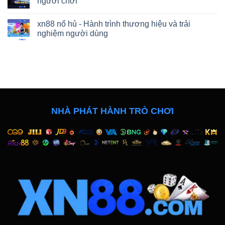
người chơi
xn88 nổ hủ - Hành trình thương hiệu và trải
nghiệm người dùng
NHÀ PHÁT HÀNH TRÒ CHƠI