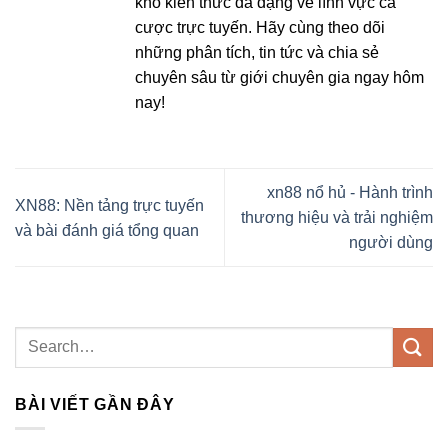
kho kiến thức đa dạng về lĩnh vực cá
cược trực tuyến. Hãy cùng theo dõi
những phân tích, tin tức và chia sẻ
chuyên sâu từ giới chuyên gia ngay hôm
nay!
xn88 nổ hủ - Hành trình
XN88: Nền tảng trực tuyến
thương hiệu và trải nghiệm
và bài đánh giá tổng quan
người dùng
BÀI VIẾT GẦN ĐÂY