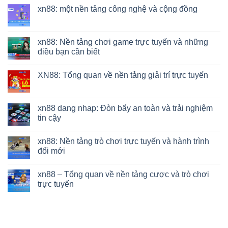
xn88: một nền tảng công nghệ và cộng đồng
xn88: Nền tảng chơi game trực tuyến và những
điều bạn cần biết
XN88: Tổng quan về nền tảng giải trí trực tuyến
xn88 dang nhap: Đòn bẩy an toàn và trải nghiệm
tin cậy
xn88: Nền tảng trò chơi trực tuyến và hành trình
đổi mới
xn88 – Tổng quan về nền tảng cược và trò chơi
trực tuyến