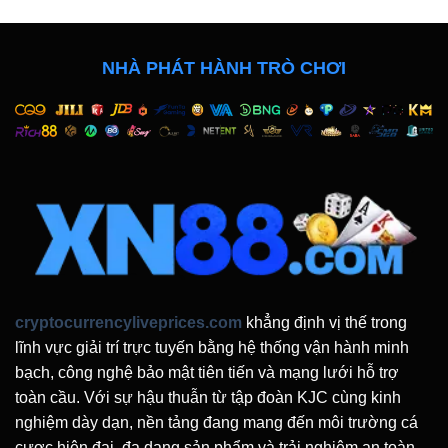
NHÀ PHÁT HÀNH TRÒ CHƠI
cryptocurrencyliveprices.com
khẳng định vị thế trong
lĩnh vực giải trí trực tuyến bằng hệ thống vận hành minh
bạch, công nghệ bảo mật tiên tiến và mạng lưới hỗ trợ
toàn cầu. Với sự hậu thuẫn từ tập đoàn KJC cùng kinh
nghiệm dày dạn, nền tảng đang mang đến môi trường cá
cược hiện đại, đa dạng sản phẩm và trải nghiệm an toàn