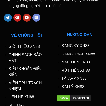
cho cộng đồng người chơi quốc tế.
HƯỚNG DẪN
VỀ CHÚNG TÔI
ĐĂNG KÝ XN88
GIỚI THIỆU XN88
ĐĂNG NHẬP XN88
CHÍNH SÁCH BẢO
MẬT
NẠP TIỀN XN88
ĐIỀU KHOẢN ĐIỀU
RÚT TIỀN XN88
KIỆN
TẢI APP XN88
MIỄN TRỪ TRÁCH
ĐẠI LÝ XN88
NHIỆM
LIÊN HỆ XN88
SITEMAP