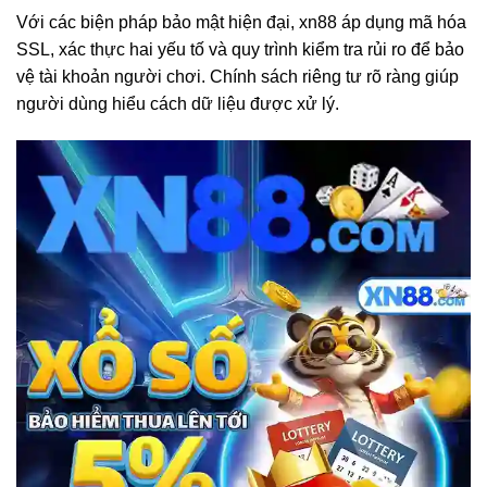
Với các biện pháp bảo mật hiện đại, xn88 áp dụng mã hóa
SSL, xác thực hai yếu tố và quy trình kiểm tra rủi ro để bảo
vệ tài khoản người chơi. Chính sách riêng tư rõ ràng giúp
người dùng hiểu cách dữ liệu được xử lý.