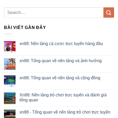
BÀI VIẾT GẦN ĐÂY
xn88: Nền tảng cá cược trực tuyến hàng đầu
xn88: Tổng quan về nền tảng và ảnh hưởng
xn88: Tổng quan về nền tảng và cộng đồng
Xn88: Nền tảng trò chơi trực tuyến và đánh giá
tổng quan
xn88 - Tổng quan về nền tảng trò chơi trực tuyến