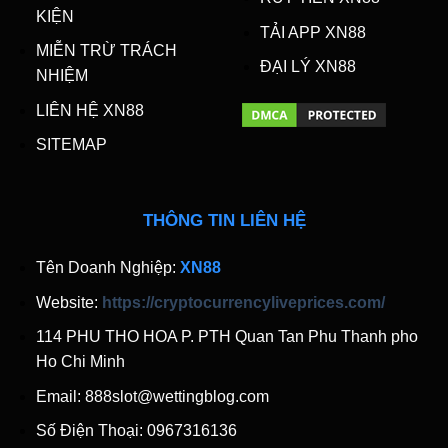
KIỆN
TẢI APP XN88
MIỄN TRỪ TRÁCH
ĐẠI LÝ XN88
NHIỆM
LIÊN HỆ XN88
SITEMAP
THÔNG TIN LIÊN HỆ
Tên Doanh Nghiệp:
XN88
Website:
https://cryptocurrencyliveprices.com/
114 PHU THO HOA P. PTH Quan Tan Phu Thanh pho
Ho Chi Minh
Email:
888slot@wettingblog.com
Số Điện Thoại: 0967316136