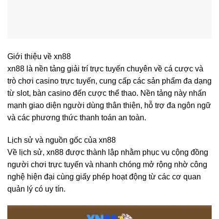
Giới thiệu về xn88
xn88 là nền tảng giải trí trực tuyến chuyên về cá cược và
trò chơi casino trực tuyến, cung cấp các sản phẩm đa dạng
từ slot, bàn casino đến cược thể thao. Nền tảng này nhấn
mạnh giao diện người dùng thân thiện, hỗ trợ đa ngôn ngữ
và các phương thức thanh toán an toàn.
Lịch sử và nguồn gốc của xn88
Về lịch sử, xn88 được thành lập nhằm phục vụ cộng đồng
người chơi trực tuyến và nhanh chóng mở rộng nhờ công
nghệ hiện đại cùng giấy phép hoạt động từ các cơ quan
quản lý có uy tín.