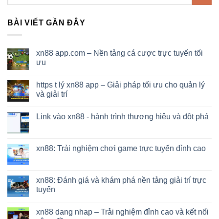
BÀI VIẾT GẦN ĐÂY
xn88 app.com – Nền tảng cá cược trực tuyến tối
ưu
https t lý xn88 app – Giải pháp tối ưu cho quản lý
và giải trí
Link vào xn88 - hành trình thương hiệu và đột phá
xn88: Trải nghiệm chơi game trực tuyến đỉnh cao
xn88: Đánh giá và khám phá nền tảng giải trí trực
tuyến
xn88 dang nhap – Trải nghiệm đỉnh cao và kết nối