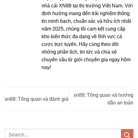
nhà cái XN88 tại thị trường Việt Nam. Với
định hướng mang đến trải nghiệm thông
tin minh bạch, chuẩn xác và hữu ích nhất
năm 2025, chúng tôi cam kết cung cấp
kho kiến thức đa dạng về lĩnh vực cá
cược trực tuyến. Hãy cùng theo dõi
những phân tích, tin tức và chia sẻ
chuyên sâu từ giới chuyên gia ngay hôm
nay!
xn88: Tổng quan và hướng
xn88: Tổng quan và đánh giá
dẫn an toàn