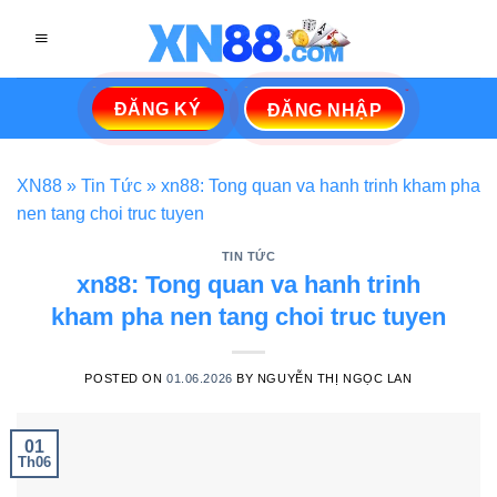
Skip
to
content
ĐĂNG KÝ
ĐĂNG NHẬP
XN88
»
Tin Tức
»
xn88: Tong quan va hanh trinh kham pha
nen tang choi truc tuyen
TIN TỨC
xn88: Tong quan va hanh trinh
kham pha nen tang choi truc tuyen
POSTED ON
01.06.2026
BY
NGUYỄN THỊ NGỌC LAN
01
Th06