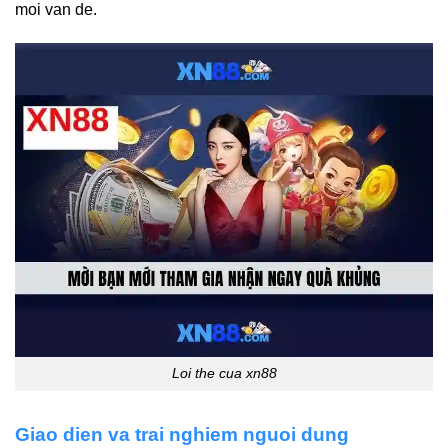
moi van de.
Loi the cua xn88
Giao dien va trai nghiem nguoi dung