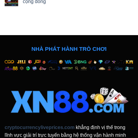
cộng đồng
NHÀ PHÁT HÀNH TRÒ CHƠI
cryptocurrencyliveprices.com
khẳng định vị thế trong
lĩnh vực giải trí trực tuyến bằng hệ thống vận hành minh