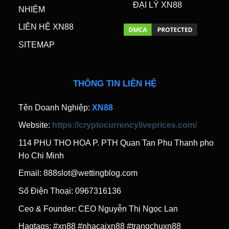
ĐẠI LÝ XN88
NHIỆM
LIÊN HỆ XN88
SITEMAP
THÔNG TIN LIÊN HỆ
Tên Doanh Nghiệp:
XN88
Website:
https://cryptocurrencyliveprices.com/
114 PHU THO HOA P. PTH Quan Tan Phu Thanh pho
Ho Chi Minh
Email:
888slot@wettingblog.com
Số Điện Thoại: 0967316136
Ceo & Founder:
CEO Nguyễn Thị Ngọc Lan
Hagtags: #xn88 #nhacaixn88 #trangchuxn88