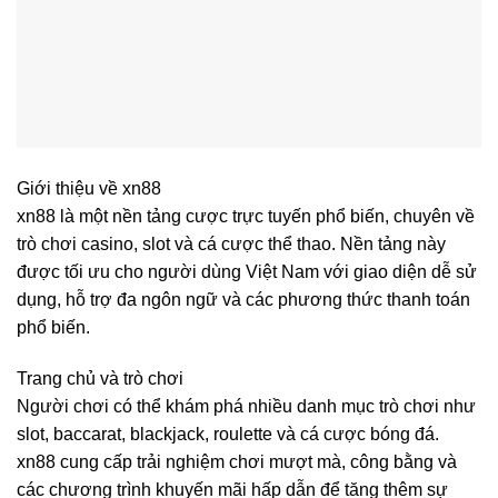
Giới thiệu về xn88
xn88 là một nền tảng cược trực tuyến phổ biến, chuyên về
trò chơi casino, slot và cá cược thể thao. Nền tảng này
được tối ưu cho người dùng Việt Nam với giao diện dễ sử
dụng, hỗ trợ đa ngôn ngữ và các phương thức thanh toán
phổ biến.
Trang chủ và trò chơi
Người chơi có thể khám phá nhiều danh mục trò chơi như
slot, baccarat, blackjack, roulette và cá cược bóng đá.
xn88 cung cấp trải nghiệm chơi mượt mà, công bằng và
các chương trình khuyến mãi hấp dẫn để tăng thêm sự