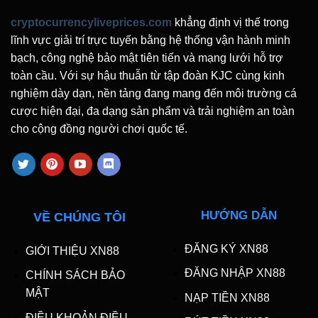
cryptocurrencyliveprices.com
khẳng định vị thế trong
lĩnh vực giải trí trực tuyến bằng hệ thống vận hành minh
bạch, công nghệ bảo mật tiên tiến và mạng lưới hỗ trợ
toàn cầu. Với sự hậu thuẫn từ tập đoàn KJC cùng kinh
nghiệm dày dạn, nền tảng đang mang đến môi trường cá
cược hiện đại, đa dạng sản phẩm và trải nghiệm an toàn
cho cộng đồng người chơi quốc tế.
HƯỚNG DẪN
VỀ CHÚNG TÔI
ĐĂNG KÝ XN88
GIỚI THIỆU XN88
ĐĂNG NHẬP XN88
CHÍNH SÁCH BẢO
MẬT
NẠP TIỀN XN88
ĐIỀU KHOẢN ĐIỀU