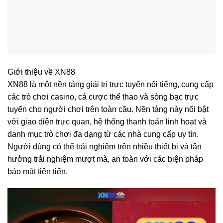
Giới thiệu về XN88
XN88 là một nền tảng giải trí trực tuyến nổi tiếng, cung cấp
các trò chơi casino, cá cược thể thao và sòng bạc trực
tuyến cho người chơi trên toàn cầu. Nền tảng này nổi bật
với giao diện trực quan, hệ thống thanh toán linh hoạt và
danh mục trò chơi đa dạng từ các nhà cung cấp uy tín.
Người dùng có thể trải nghiệm trên nhiều thiết bị và tận
hưởng trải nghiệm mượt mà, an toàn với các biện pháp
bảo mật tiên tiến.