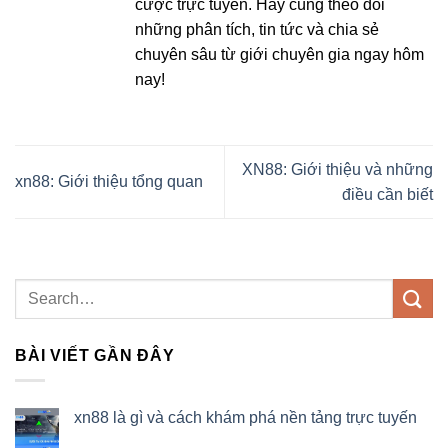
cược trực tuyến. Hãy cùng theo dõi
những phân tích, tin tức và chia sẻ
chuyên sâu từ giới chuyên gia ngay hôm
nay!
XN88: Giới thiệu và những
xn88: Giới thiệu tổng quan
điều cần biết
BÀI VIẾT GẦN ĐÂY
xn88 là gì và cách khám phá nền tảng trực tuyến